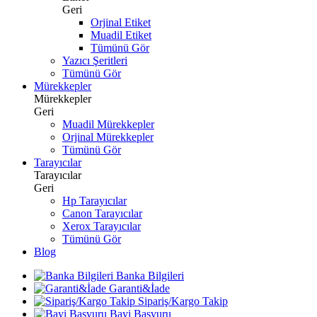
Geri
Orjinal Etiket
Muadil Etiket
Tümünü Gör
Yazıcı Şeritleri
Tümünü Gör
Mürekkepler
Mürekkepler
Geri
Muadil Mürekkepler
Orjinal Mürekkepler
Tümünü Gör
Tarayıcılar
Tarayıcılar
Geri
Hp Tarayıcılar
Canon Tarayıcılar
Xerox Tarayıcılar
Tümünü Gör
Blog
Banka Bilgileri
Garanti&İade
Sipariş/Kargo Takip
Bayi Başvuru