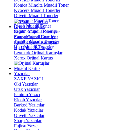
Konica Minolta Muadil Toner
Kyocera Muadil Tonerler
Olivetti Muadil Tonerler
Panasonıc Muadil Toner
Ricoh Muadil Toner
Orjinal Kartuşlar
Sagem Muadil Tonerler
Brother Orjinal Kartuşlar
Sharp Muadil Tonerler
Canon Orjinal Kartuşlar
Toshiba Muadil Tonerler
Epson Orjinal Kartuşlar
Utax Muadil Tonerler
Hp Orjinal Kartuşlar
Lexmark Orjinal Kartuşlar
Xerox Orjinal Kartuş
Muadil Kartuş
Yazıcılar
ZAXE YAZICI
Oki Yazıcılar
Utax Yazıcılar
Pantum Yazıcı
Ricoh Yazıcılar
Barkod Yazıcılar
Kodak Yazıcılar
Olivetti Yazıcılar
Sharp Yazıcılar
Fujitsu Yazıcı