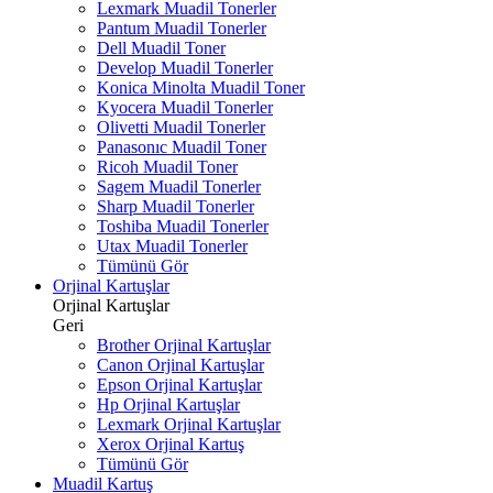
Lexmark Muadil Tonerler
Pantum Muadil Tonerler
Dell Muadil Toner
Develop Muadil Tonerler
Konica Minolta Muadil Toner
Kyocera Muadil Tonerler
Olivetti Muadil Tonerler
Panasonıc Muadil Toner
Ricoh Muadil Toner
Sagem Muadil Tonerler
Sharp Muadil Tonerler
Toshiba Muadil Tonerler
Utax Muadil Tonerler
Tümünü Gör
Orjinal Kartuşlar
Orjinal Kartuşlar
Geri
Brother Orjinal Kartuşlar
Canon Orjinal Kartuşlar
Epson Orjinal Kartuşlar
Hp Orjinal Kartuşlar
Lexmark Orjinal Kartuşlar
Xerox Orjinal Kartuş
Tümünü Gör
Muadil Kartuş