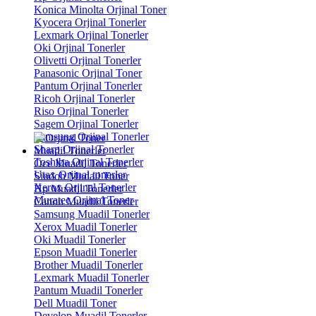
Konica Minolta Orjinal Toner
Kyocera Orjinal Tonerler
Lexmark Orjinal Tonerler
Oki Orjinal Tonerler
Olivetti Orjinal Tonerler
Panasonic Orjinal Toner
Pantum Orjinal Tonerler
Ricoh Orjinal Tonerler
Riso Orjinal Tonerler
Sagem Orjinal Tonerler
Samsung Orjinal Tonerler
Sharp Orjinal Tonerler
Muadil Tonerler
Toshiba Orjinal Tonerler
Oce Muadil Tonerler
Utax Orjinal tonerler
Sindoh Mudail Toner
Xerox Orjinal Tonerler
Hp Muadil Tonerler
Muratec Orjinal Toner
Canon Muadil Tonerler
Samsung Muadil Tonerler
Xerox Muadil Tonerler
Oki Muadil Tonerler
Epson Muadil Tonerler
Brother Muadil Tonerler
Lexmark Muadil Tonerler
Pantum Muadil Tonerler
Dell Muadil Toner
Develop Muadil Tonerler