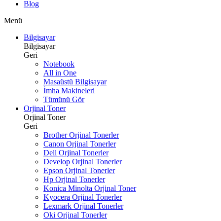
Blog
Menü
Bilgisayar
Bilgisayar
Geri
Notebook
All in One
Masaüstü Bilgisayar
İmha Makineleri
Tümünü Gör
Orjinal Toner
Orjinal Toner
Geri
Brother Orjinal Tonerler
Canon Orjinal Tonerler
Dell Orjinal Tonerler
Develop Orjinal Tonerler
Epson Orjinal Tonerler
Hp Orjinal Tonerler
Konica Minolta Orjinal Toner
Kyocera Orjinal Tonerler
Lexmark Orjinal Tonerler
Oki Orjinal Tonerler