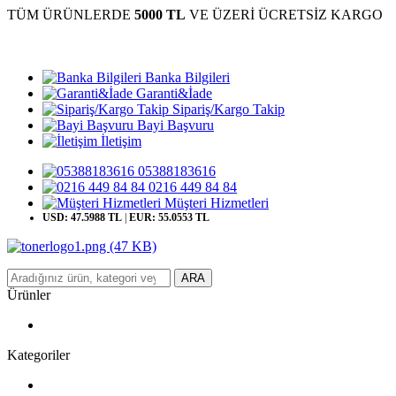
TÜM ÜRÜNLERDE
5000 TL
VE ÜZERİ ÜCRETSİZ KARGO
Banka Bilgileri
Garanti&İade
Sipariş/Kargo Takip
Bayi Başvuru
İletişim
05388183616
0216 449 84 84
Müşteri Hizmetleri
USD: 47.5988 TL
|
EUR: 55.0553 TL
ARA
Ürünler
Kategoriler