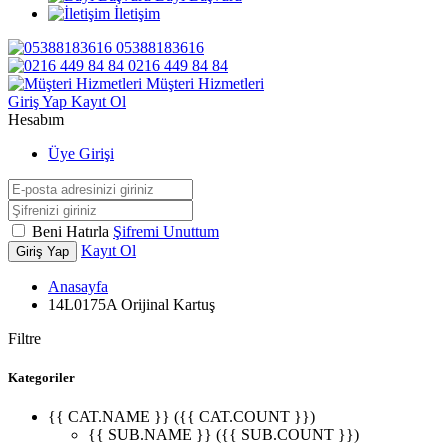
İletişim
05388183616
0216 449 84 84
Müşteri Hizmetleri
Giriş Yap
Kayıt Ol
Hesabım
Üye Girişi
Beni Hatırla
Şifremi Unuttum
Kayıt Ol
Giriş Yap
Anasayfa
14L0175A Orijinal Kartuş
Filtre
Kategoriler
{{ CAT.NAME }} ({{ CAT.COUNT }})
{{ SUB.NAME }} ({{ SUB.COUNT }})