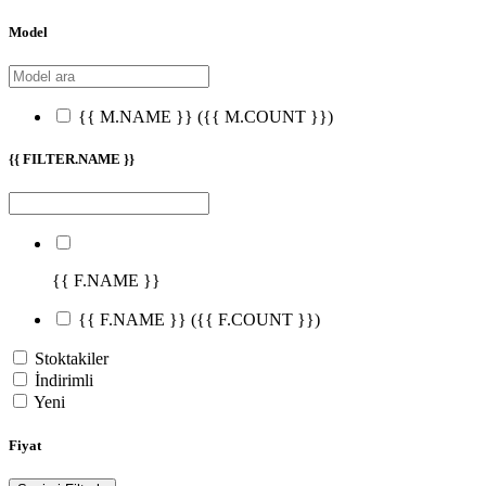
Model
{{ M.NAME }}
({{ M.COUNT }})
{{ FILTER.NAME }}
{{ F.NAME }}
{{ F.NAME }}
({{ F.COUNT }})
Stoktakiler
İndirimli
Yeni
Fiyat