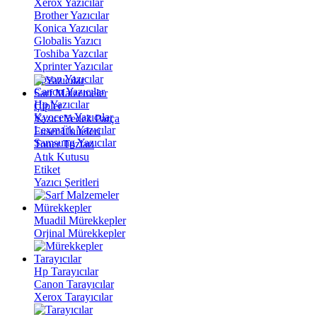
Xerox Yazıcılar
Brother Yazıcılar
Konica Yazıcılar
Globalis Yazıcı
Toshiba Yazcılar
Xprinter Yazıcılar
Epson Yazıcılar
Canon Yazıcılar
Sarf Malzemeler
Hp Yazıcılar
Çipler
Kyocera Yazıcılar
Yazıcı Yedek Parça
Lexmark Yazıcılar
Fuser Üniteleri
Samsung Yazıcılar
Toner Tozları
Atık Kutusu
Etiket
Yazıcı Şeritleri
Mürekkepler
Muadil Mürekkepler
Orjinal Mürekkepler
Tarayıcılar
Hp Tarayıcılar
Canon Tarayıcılar
Xerox Tarayıcılar