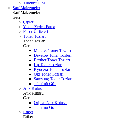
Tümünü Gör
Sarf Malzemeler
Sarf Malzemeler
Geri
Çipler
Yazıcı Yedek Parça
Fuser Üniteleri
Toner Tozları
Toner Tozları
Geri
Muratec Toner Tozları
Develop Toner Tozlerı
Brother Toner Tozları
Hp Toner Tozları
Kyocera Toner Tozları
Oki Toner Tozları
Samsung Toner Tozları
Tümünü Gör
Atık Kutusu
Atık Kutusu
Geri
Orjinal Atık Kutusu
Tümünü Gör
Etiket
Etiket