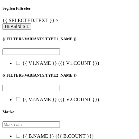
Seçilen Filtreler
{{ SELECTED.TEXT }} ×
HEPSİNİ SİL
{{ FILTERS.VARIANTS.TYPE1_NAME }}
{{ V1.NAME }}
({{ V1.COUNT }})
{{ FILTERS.VARIANTS.TYPE2_NAME }}
{{ V2.NAME }}
({{ V2.COUNT }})
Marka
{{ B.NAME }}
({{ B.COUNT }})