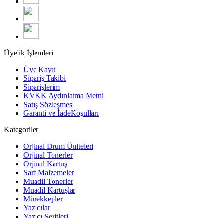
Üyelik İşlemleri
Üye Kayıt
Sipariş Takibi
Siparişlerim
KVKK Aydınlatma Metni
Satış Sözleşmesi
Garanti ve İadeKoşulları
Kategoriler
Orjinal Drum Üniteleri
Orjinal Tonerler
Orjinal Kartuş
Sarf Malzemeler
Muadil Tonerler
Muadil Kartuşlar
Mürekkepler
Yazıcılar
Yazıcı Şeritleri