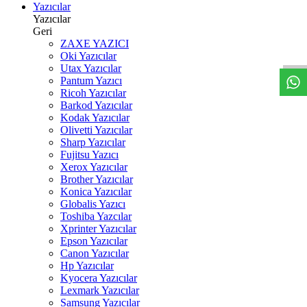
Yazıcılar
Yazıcılar
W
h
t
s
a
p
p
D
e
s
t
e
H
a
t
t
Geri
ZAXE YAZICI
Oki Yazıcılar
Utax Yazıcılar
Pantum Yazıcı
Ricoh Yazıcılar
Barkod Yazıcılar
Kodak Yazıcılar
Olivetti Yazıcılar
Sharp Yazıcılar
Fujitsu Yazıcı
Xerox Yazıcılar
Brother Yazıcılar
Konica Yazıcılar
Globalis Yazıcı
Toshiba Yazcılar
Xprinter Yazıcılar
Epson Yazıcılar
Canon Yazıcılar
Hp Yazıcılar
Kyocera Yazıcılar
Lexmark Yazıcılar
Samsung Yazıcılar