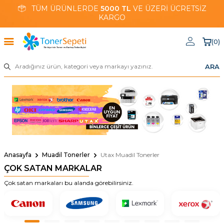
TÜM ÜRÜNLERDE
5000 TL
VE ÜZERİ ÜCRETSİZ
KARGO
(
0
)
ARA
Anasayfa
Muadil Tonerler
Utax Muadil Tonerler
ÇOK SATAN MARKALAR
Çok satan markaları bu alanda görebilirsiniz.