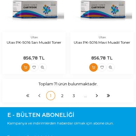
Utax
Utax
Utax PK-5016 Sarı Muadil Toner
Utax PK-5016 Mavi Muadil Toner
856,78
TL
856,78
TL
Toplam
71
ürün bulunmaktadır.
1
2
3
…
E - BÜLTEN ABONELİĞİ
Kampanya ve indirimlerden haberdar olmak için abone olun.