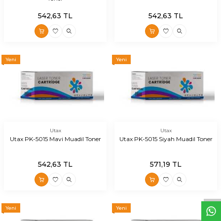
542,63
TL
542,63
TL
Yeni
Yeni
Utax
Utax
Utax PK-5015 Mavi Muadil Toner
Utax PK-5015 Siyah Muadil Toner
W
h
t
s
a
p
p
D
e
s
e
H
a
t
t
542,63
TL
571,19
TL
Yeni
Yeni