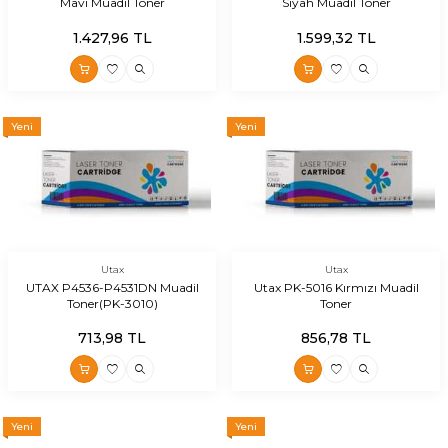
Mavi Muadil Toner
Siyah Muadil Toner
1.427,96
TL
1.599,32
TL
Yeni
Yeni
Utax
Utax
UTAX P4536-P4531DN Muadil
Utax PK-5016 Kırmızı Muadil
Toner(PK-3010)
Toner
713,98
TL
856,78
TL
Yeni
Yeni