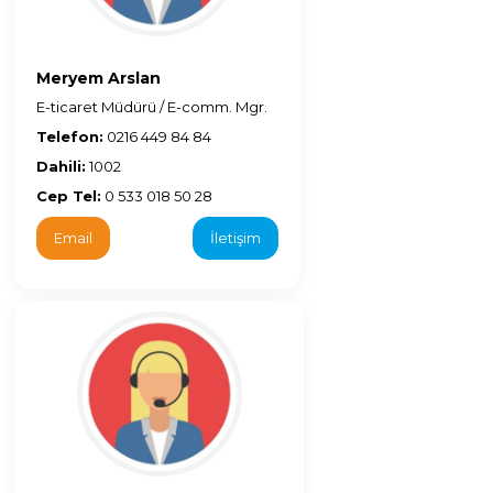
Meryem Arslan
E-ticaret Müdürü / E-comm. Mgr.
Telefon:
0216 449 84 84
Dahili:
1002
Cep Tel:
0 533 018 50 28
Email
İletişim