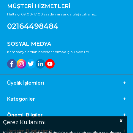
MÜŞTERİ HİZMETLERİ
Haftaiçi 09:00-17:00 saatleri arasında ulaşabilirsiniz.
02164498484
SOSYAL MEDYA
Kampanyalardan haberdar olmak için Takip Et!
Üyelik İşlemleri
Kategoriler
Önemli Bilgiler
X
Çerez Kullanımı
İletişim Bilgilerimiz
Kişisel verileriniz, hizmetlerimizin daha iyi bir şekilde sunulması