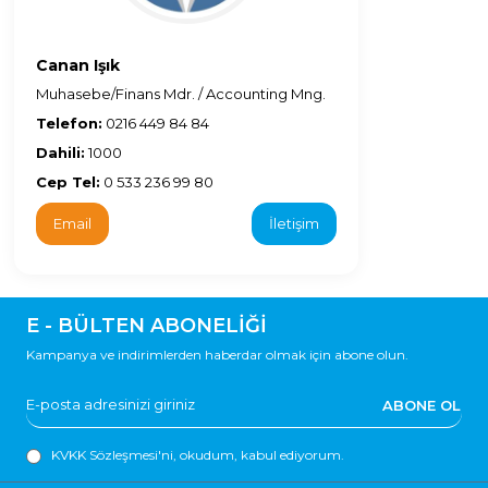
Canan Işık
Muhasebe/Finans Mdr. / Accounting Mng.
Telefon:
0216 449 84 84
Dahili:
1000
Cep Tel:
0 533 236 99 80
Email
İletişim
E - BÜLTEN ABONELİĞİ
Kampanya ve indirimlerden haberdar olmak için abone olun.
ABONE OL
KVKK Sözleşmesi'ni
, okudum, kabul ediyorum.