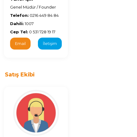
Genel Müdür / Founder
Telefon:
0216 449 84 84
Dahili:
1007
Cep Tel:
0 531 728 19 17
Email
İletişim
Satış Ekibi