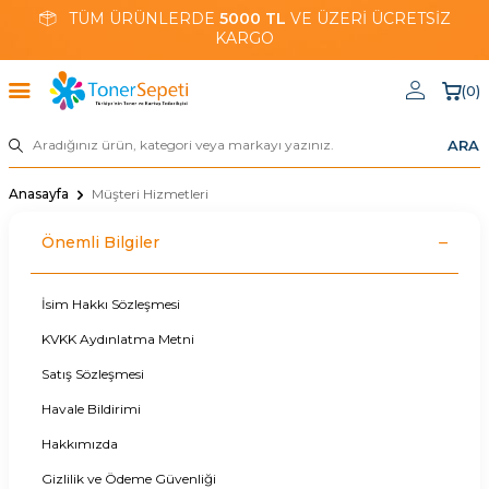
TÜM ÜRÜNLERDE
5000 TL
VE ÜZERİ ÜCRETSİZ
KARGO
(
0
)
ARA
Anasayfa
Müşteri Hizmetleri
Önemli Bilgiler
İsim Hakkı Sözleşmesi
KVKK Aydınlatma Metni
Satış Sözleşmesi
Havale Bildirimi
Hakkımızda
Gizlilik ve Ödeme Güvenliği