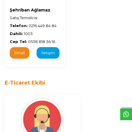
Şehriban Ağlamaz
Satış Temsilcisi
Telefon:
0216 449 84 84
Dahili:
1003
Cep Tel:
0538 818 36 16
Email
İletişim
E-Ticaret Ekibi
W
h
t
s
a
p
p
D
e
s
e
H
a
t
t