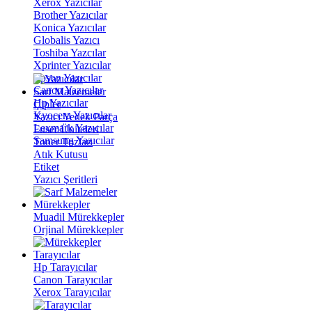
Xerox Yazıcılar
Brother Yazıcılar
Konica Yazıcılar
Globalis Yazıcı
Toshiba Yazcılar
Xprinter Yazıcılar
Epson Yazıcılar
Canon Yazıcılar
Sarf Malzemeler
Hp Yazıcılar
Çipler
Kyocera Yazıcılar
Yazıcı Yedek Parça
Lexmark Yazıcılar
Fuser Üniteleri
Samsung Yazıcılar
Toner Tozları
Atık Kutusu
Etiket
Yazıcı Şeritleri
Mürekkepler
Muadil Mürekkepler
Orjinal Mürekkepler
Tarayıcılar
Hp Tarayıcılar
Canon Tarayıcılar
Xerox Tarayıcılar