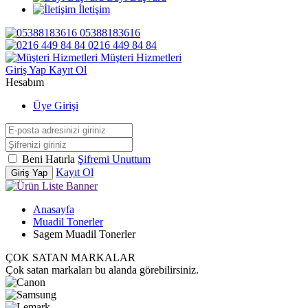
İletişim
05388183616
0216 449 84 84
Müşteri Hizmetleri
Giriş Yap
Kayıt Ol
Hesabım
Üye Girişi
Beni Hatırla
Şifremi Unuttum
Kayıt Ol
Giriş Yap
Anasayfa
Muadil Tonerler
Sagem Muadil Tonerler
ÇOK SATAN MARKALAR
Çok satan markaları bu alanda görebilirsiniz.