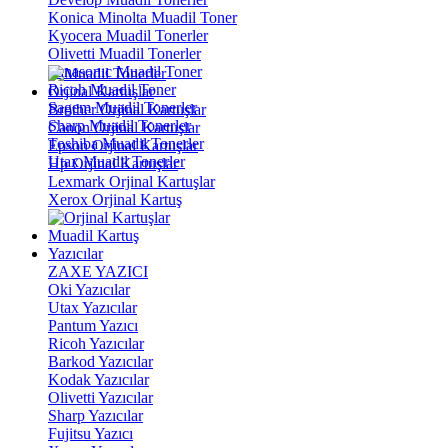
Konica Minolta Muadil Toner
Kyocera Muadil Tonerler
Olivetti Muadil Tonerler
Panasonıc Muadil Toner
Ricoh Muadil Toner
Orjinal Kartuşlar
Sagem Muadil Tonerler
Brother Orjinal Kartuşlar
Sharp Muadil Tonerler
Canon Orjinal Kartuşlar
Toshiba Muadil Tonerler
Epson Orjinal Kartuşlar
Utax Muadil Tonerler
Hp Orjinal Kartuşlar
Lexmark Orjinal Kartuşlar
Xerox Orjinal Kartuş
Muadil Kartuş
Yazıcılar
ZAXE YAZICI
Oki Yazıcılar
Utax Yazıcılar
Pantum Yazıcı
Ricoh Yazıcılar
Barkod Yazıcılar
Kodak Yazıcılar
Olivetti Yazıcılar
Sharp Yazıcılar
Fujitsu Yazıcı