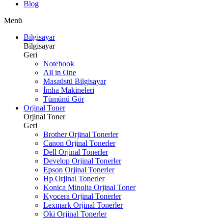
Blog
Menü
Bilgisayar
Bilgisayar
Geri
Notebook
All in One
Masaüstü Bilgisayar
İmha Makineleri
Tümünü Gör
Orjinal Toner
Orjinal Toner
Geri
Brother Orjinal Tonerler
Canon Orjinal Tonerler
Dell Orjinal Tonerler
Develop Orjinal Tonerler
Epson Orjinal Tonerler
Hp Orjinal Tonerler
Konica Minolta Orjinal Toner
Kyocera Orjinal Tonerler
Lexmark Orjinal Tonerler
Oki Orjinal Tonerler