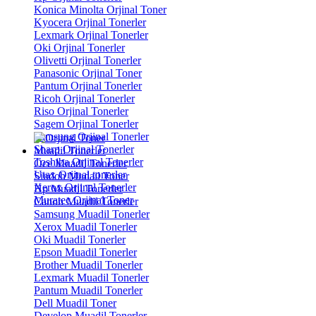
Konica Minolta Orjinal Toner
Kyocera Orjinal Tonerler
Lexmark Orjinal Tonerler
Oki Orjinal Tonerler
Olivetti Orjinal Tonerler
Panasonic Orjinal Toner
Pantum Orjinal Tonerler
Ricoh Orjinal Tonerler
Riso Orjinal Tonerler
Sagem Orjinal Tonerler
Samsung Orjinal Tonerler
Sharp Orjinal Tonerler
Muadil Tonerler
Toshiba Orjinal Tonerler
Oce Muadil Tonerler
Utax Orjinal tonerler
Sindoh Mudail Toner
Xerox Orjinal Tonerler
Hp Muadil Tonerler
Muratec Orjinal Toner
Canon Muadil Tonerler
Samsung Muadil Tonerler
Xerox Muadil Tonerler
Oki Muadil Tonerler
Epson Muadil Tonerler
Brother Muadil Tonerler
Lexmark Muadil Tonerler
Pantum Muadil Tonerler
Dell Muadil Toner
Develop Muadil Tonerler