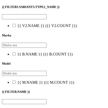
{{ FILTERS.VARIANTS.TYPE2_NAME }}
{{ V2.NAME }}
({{ V2.COUNT }})
Marka
{{ B.NAME }}
({{ B.COUNT }})
Model
{{ M.NAME }}
({{ M.COUNT }})
{{ FILTER.NAME }}