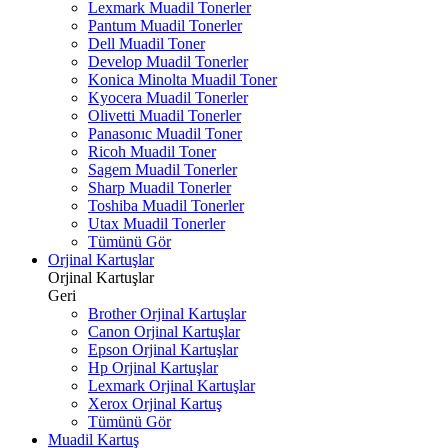
Lexmark Muadil Tonerler
Pantum Muadil Tonerler
Dell Muadil Toner
Develop Muadil Tonerler
Konica Minolta Muadil Toner
Kyocera Muadil Tonerler
Olivetti Muadil Tonerler
Panasonıc Muadil Toner
Ricoh Muadil Toner
Sagem Muadil Tonerler
Sharp Muadil Tonerler
Toshiba Muadil Tonerler
Utax Muadil Tonerler
Tümünü Gör
Orjinal Kartuşlar
Orjinal Kartuşlar
Geri
Brother Orjinal Kartuşlar
Canon Orjinal Kartuşlar
Epson Orjinal Kartuşlar
Hp Orjinal Kartuşlar
Lexmark Orjinal Kartuşlar
Xerox Orjinal Kartuş
Tümünü Gör
Muadil Kartuş