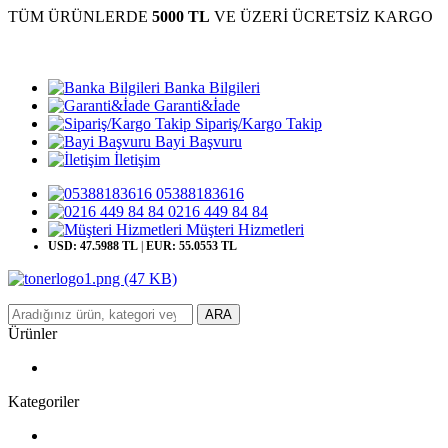
TÜM ÜRÜNLERDE
5000 TL
VE ÜZERİ ÜCRETSİZ KARGO
Banka Bilgileri
Garanti&İade
Sipariş/Kargo Takip
Bayi Başvuru
İletişim
05388183616
0216 449 84 84
Müşteri Hizmetleri
USD: 47.5988 TL
|
EUR: 55.0553 TL
ARA
Ürünler
Kategoriler