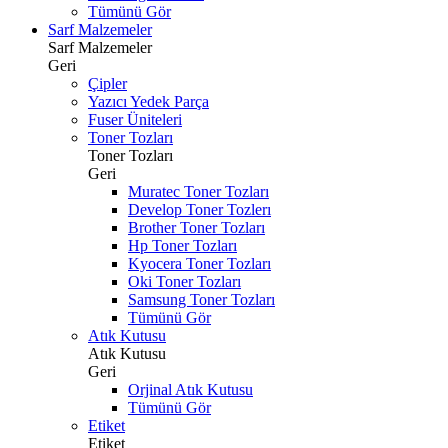
Tümünü Gör
Sarf Malzemeler
Sarf Malzemeler
Geri
Çipler
Yazıcı Yedek Parça
Fuser Üniteleri
Toner Tozları
Toner Tozları
Geri
Muratec Toner Tozları
Develop Toner Tozlerı
Brother Toner Tozları
Hp Toner Tozları
Kyocera Toner Tozları
Oki Toner Tozları
Samsung Toner Tozları
Tümünü Gör
Atık Kutusu
Atık Kutusu
Geri
Orjinal Atık Kutusu
Tümünü Gör
Etiket
Etiket