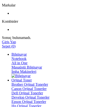
Markalar
Kombinler
Sonuç bulunamadı.
Giriş Yap
Sepet
(
0
)
Bilgisayar
Notebook
All in One
Masaüstü Bilgisayar
İmha Makineleri
Orjinal Toner
Brother Orjinal Tonerler
Canon Orjinal Tonerler
Dell Orjinal Tonerler
Develop Orjinal Tonerler
Epson Orjinal Tonerler
Hp Orjinal Tonerler