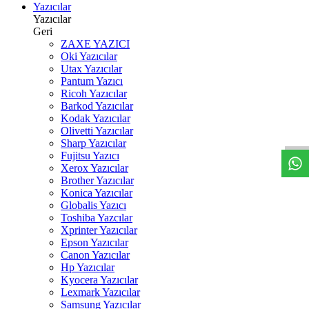
Yazıcılar
Yazıcılar
Geri
ZAXE YAZICI
Oki Yazıcılar
Utax Yazıcılar
Pantum Yazıcı
Ricoh Yazıcılar
Barkod Yazıcılar
W
h
t
s
a
p
p
D
e
s
t
e
H
a
t
t
Kodak Yazıcılar
Olivetti Yazıcılar
Sharp Yazıcılar
Fujitsu Yazıcı
Xerox Yazıcılar
Brother Yazıcılar
Konica Yazıcılar
Globalis Yazıcı
Toshiba Yazcılar
Xprinter Yazıcılar
Epson Yazıcılar
Canon Yazıcılar
Hp Yazıcılar
Kyocera Yazıcılar
Lexmark Yazıcılar
Samsung Yazıcılar