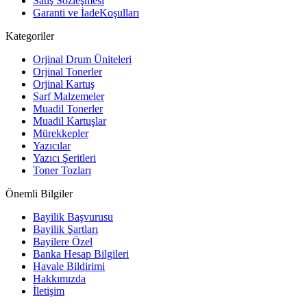
Satış Sözleşmesi
Garanti ve İadeKoşulları
Kategoriler
Orjinal Drum Üniteleri
Orjinal Tonerler
Orjinal Kartuş
Sarf Malzemeler
Muadil Tonerler
Muadil Kartuşlar
Mürekkepler
Yazıcılar
Yazıcı Şeritleri
Toner Tozları
Önemli Bilgiler
Bayilik Başvurusu
Bayilik Şartları
Bayilere Özel
Banka Hesap Bilgileri
Havale Bildirimi
Hakkımızda
İletişim