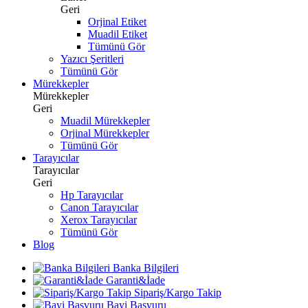
Geri
Orjinal Etiket
Muadil Etiket
Tümünü Gör
Yazıcı Şeritleri
Tümünü Gör
Mürekkepler
Mürekkepler
Geri
Muadil Mürekkepler
Orjinal Mürekkepler
Tümünü Gör
Tarayıcılar
Tarayıcılar
Geri
Hp Tarayıcılar
Canon Tarayıcılar
Xerox Tarayıcılar
Tümünü Gör
Blog
Banka Bilgileri
Garanti&İade
Sipariş/Kargo Takip
Bayi Başvuru