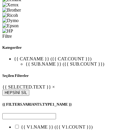
Filtre
Kategoriler
{{ CAT.NAME }} ({{ CAT.COUNT }})
{{ SUB.NAME }} ({{ SUB.COUNT }})
Seçilen Filtreler
{{ SELECTED.TEXT }} ×
HEPSİNİ SİL
{{ FILTERS.VARIANTS.TYPE1_NAME }}
{{ V1.NAME }}
({{ V1.COUNT }})