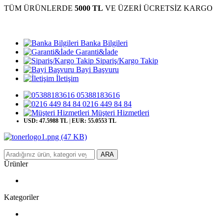
TÜM ÜRÜNLERDE
5000 TL
VE ÜZERİ ÜCRETSİZ KARGO
Banka Bilgileri
Garanti&İade
Sipariş/Kargo Takip
Bayi Başvuru
İletişim
05388183616
0216 449 84 84
Müşteri Hizmetleri
USD: 47.5988 TL
|
EUR: 55.0553 TL
ARA
Ürünler
Kategoriler