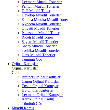
Lexmark Muadil Tonerler
Pantum Muadil Tonerler
Dell Muadil Toner
Develop Muadil Tonerler
Konica Minolta Muadil Toner
Kyocera Muadil Tonerler
Olivetti Muadil Tonerler
Panasonıc Muadil Toner
Ricoh Muadil Toner
Sagem Muadil Tonerler
Sharp Muadil Tonerler
Toshiba Muadil Tonerler
Utax Muadil Tonerler
Tümünü Gör
Orjinal Kartuşlar
Orjinal Kartuşlar
Geri
Brother Orjinal Kartuşlar
Canon Orjinal Kartuşlar
Epson Orjinal Kartuşlar
Hp Orjinal Kartuşlar
Lexmark Orjinal Kartuşlar
Xerox Orjinal Kartuş
Tümünü Gör
Muadil Kartuş