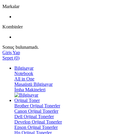
Markalar
Kombinler
Sonuç bulunamadı.
Giriş Yap
Sepet
(
0
)
Bilgisayar
Notebook
All in One
Masaüstü Bilgisayar
İmha Makineleri
Orjinal Toner
Brother Orjinal Tonerler
Canon Orjinal Tonerler
Dell Orjinal Tonerler
Develop Orjinal Tonerler
Epson Orjinal Tonerler
Hp Orjinal Tonerler