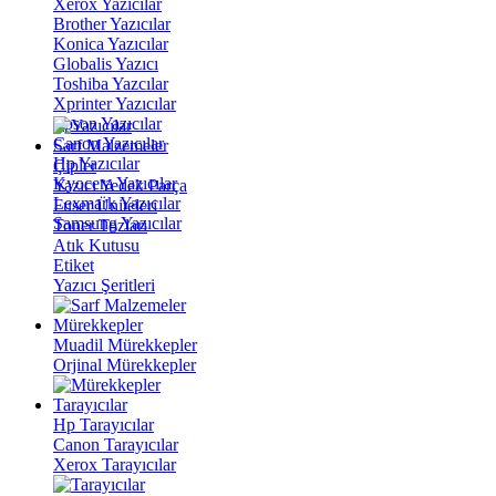
Xerox Yazıcılar
Brother Yazıcılar
Konica Yazıcılar
Globalis Yazıcı
Toshiba Yazcılar
Xprinter Yazıcılar
Epson Yazıcılar
Canon Yazıcılar
Sarf Malzemeler
Hp Yazıcılar
Çipler
Kyocera Yazıcılar
Yazıcı Yedek Parça
Lexmark Yazıcılar
Fuser Üniteleri
Samsung Yazıcılar
Toner Tozları
Atık Kutusu
Etiket
Yazıcı Şeritleri
Mürekkepler
Muadil Mürekkepler
Orjinal Mürekkepler
Tarayıcılar
Hp Tarayıcılar
Canon Tarayıcılar
Xerox Tarayıcılar