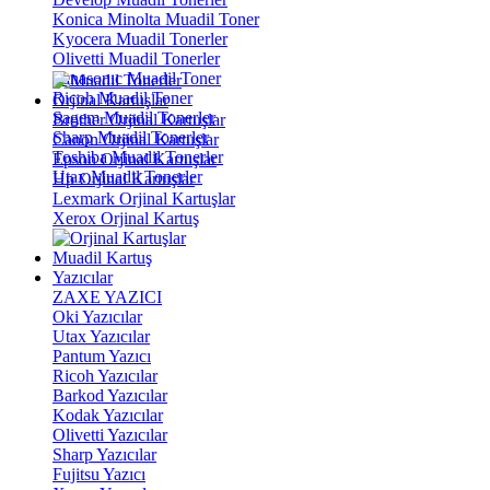
Konica Minolta Muadil Toner
Kyocera Muadil Tonerler
Olivetti Muadil Tonerler
Panasonıc Muadil Toner
Ricoh Muadil Toner
Orjinal Kartuşlar
Sagem Muadil Tonerler
Brother Orjinal Kartuşlar
Sharp Muadil Tonerler
Canon Orjinal Kartuşlar
Toshiba Muadil Tonerler
Epson Orjinal Kartuşlar
Utax Muadil Tonerler
Hp Orjinal Kartuşlar
Lexmark Orjinal Kartuşlar
Xerox Orjinal Kartuş
Muadil Kartuş
Yazıcılar
ZAXE YAZICI
Oki Yazıcılar
Utax Yazıcılar
Pantum Yazıcı
Ricoh Yazıcılar
Barkod Yazıcılar
Kodak Yazıcılar
Olivetti Yazıcılar
Sharp Yazıcılar
Fujitsu Yazıcı