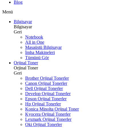
Blog
Menü
Bilgisayar
Bilgisayar
Geri
Notebook
All in One
Masaüstü Bilgisayar
İmha Makineleri
Tümünü Gör
Orjinal Toner
Orjinal Toner
Geri
Brother Orjinal Tonerler
Canon Orjinal Tonerler
Dell Orjinal Tonerler
Develop Orjinal Tonerler
Epson Orjinal Tonerler
Hp Orjinal Tonerler
Konica Minolta Orjinal Toner
Kyocera Orjinal Tonerler
Lexmark Orjinal Tonerler
Oki Orjinal Tonerler