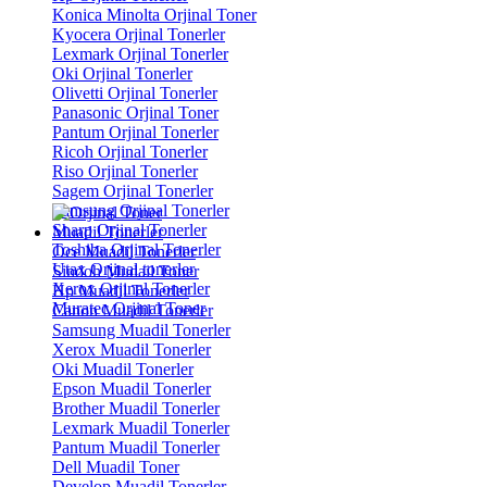
Konica Minolta Orjinal Toner
Kyocera Orjinal Tonerler
Lexmark Orjinal Tonerler
Oki Orjinal Tonerler
Olivetti Orjinal Tonerler
Panasonic Orjinal Toner
Pantum Orjinal Tonerler
Ricoh Orjinal Tonerler
Riso Orjinal Tonerler
Sagem Orjinal Tonerler
Samsung Orjinal Tonerler
Sharp Orjinal Tonerler
Muadil Tonerler
Toshiba Orjinal Tonerler
Oce Muadil Tonerler
Utax Orjinal tonerler
Sindoh Mudail Toner
Xerox Orjinal Tonerler
Hp Muadil Tonerler
Muratec Orjinal Toner
Canon Muadil Tonerler
Samsung Muadil Tonerler
Xerox Muadil Tonerler
Oki Muadil Tonerler
Epson Muadil Tonerler
Brother Muadil Tonerler
Lexmark Muadil Tonerler
Pantum Muadil Tonerler
Dell Muadil Toner
Develop Muadil Tonerler