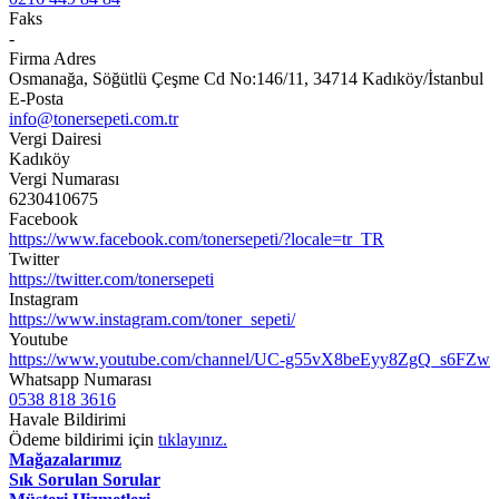
Faks
-
Firma Adres
Osmanağa, Söğütlü Çeşme Cd No:146/11, 34714 Kadıköy/İstanbul
E-Posta
info@tonersepeti.com.tr
Vergi Dairesi
Kadıköy
Vergi Numarası
6230410675
Facebook
https://www.facebook.com/tonersepeti/?locale=tr_TR
Twitter
https://twitter.com/tonersepeti
Instagram
https://www.instagram.com/toner_sepeti/
Youtube
https://www.youtube.com/channel/UC-g55vX8beEyy8ZgQ_s6FZw
Whatsapp Numarası
0538 818 3616
Havale Bildirimi
Ödeme bildirimi için
tıklayınız.
Mağazalarımız
Sık Sorulan Sorular