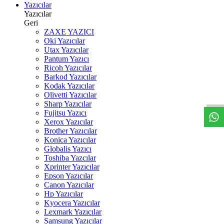
Yazıcılar
Yazıcılar
Geri
ZAXE YAZICI
Oki Yazıcılar
Utax Yazıcılar
Pantum Yazıcı
Ricoh Yazıcılar
W
h
t
s
a
p
p
D
e
s
t
e
H
a
t
t
Barkod Yazıcılar
Kodak Yazıcılar
Olivetti Yazıcılar
Sharp Yazıcılar
Fujitsu Yazıcı
Xerox Yazıcılar
Brother Yazıcılar
Konica Yazıcılar
Globalis Yazıcı
Toshiba Yazcılar
Xprinter Yazıcılar
Epson Yazıcılar
Canon Yazıcılar
Hp Yazıcılar
Kyocera Yazıcılar
Lexmark Yazıcılar
Samsung Yazıcılar