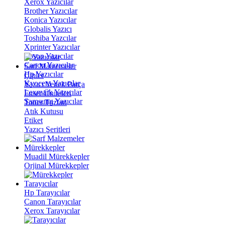
Xerox Yazıcılar
Brother Yazıcılar
Konica Yazıcılar
Globalis Yazıcı
Toshiba Yazcılar
Xprinter Yazıcılar
Epson Yazıcılar
Canon Yazıcılar
Sarf Malzemeler
Hp Yazıcılar
Çipler
Kyocera Yazıcılar
Yazıcı Yedek Parça
Lexmark Yazıcılar
Fuser Üniteleri
Samsung Yazıcılar
Toner Tozları
Atık Kutusu
Etiket
Yazıcı Şeritleri
Mürekkepler
Muadil Mürekkepler
Orjinal Mürekkepler
Tarayıcılar
Hp Tarayıcılar
Canon Tarayıcılar
Xerox Tarayıcılar