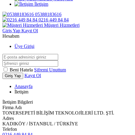
İletişim
05388183616
0216 449 84 84
Müşteri Hizmetleri
Giriş Yap
Kayıt Ol
Hesabım
Üye Girişi
Beni Hatırla
Şifremi Unuttum
Kayıt Ol
Giriş Yap
Anasayfa
İletişim
İletişim Bilgileri
Firma Adı
TONERSEPETİ BİLİŞİM TEKNOLOJİLERİ LTD. ŞTİ.
Adres
KADIKÖY / İSTANBUL / TÜRKİYE
Telefon
0216 449 84 84