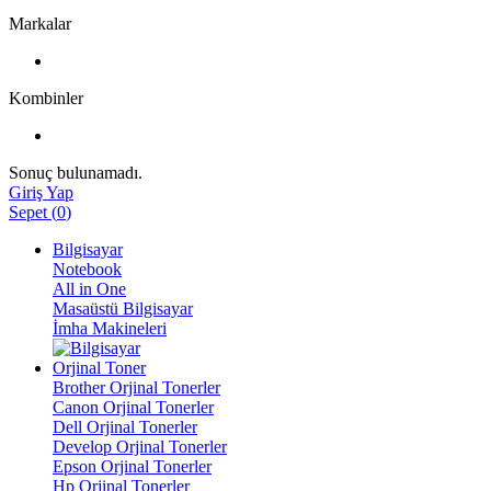
Markalar
Kombinler
Sonuç bulunamadı.
Giriş Yap
Sepet
(
0
)
Bilgisayar
Notebook
All in One
Masaüstü Bilgisayar
İmha Makineleri
Orjinal Toner
Brother Orjinal Tonerler
Canon Orjinal Tonerler
Dell Orjinal Tonerler
Develop Orjinal Tonerler
Epson Orjinal Tonerler
Hp Orjinal Tonerler