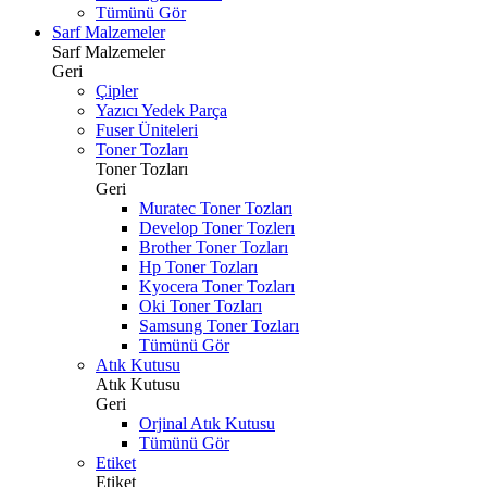
Tümünü Gör
Sarf Malzemeler
Sarf Malzemeler
Geri
Çipler
Yazıcı Yedek Parça
Fuser Üniteleri
Toner Tozları
Toner Tozları
Geri
Muratec Toner Tozları
Develop Toner Tozlerı
Brother Toner Tozları
Hp Toner Tozları
Kyocera Toner Tozları
Oki Toner Tozları
Samsung Toner Tozları
Tümünü Gör
Atık Kutusu
Atık Kutusu
Geri
Orjinal Atık Kutusu
Tümünü Gör
Etiket
Etiket