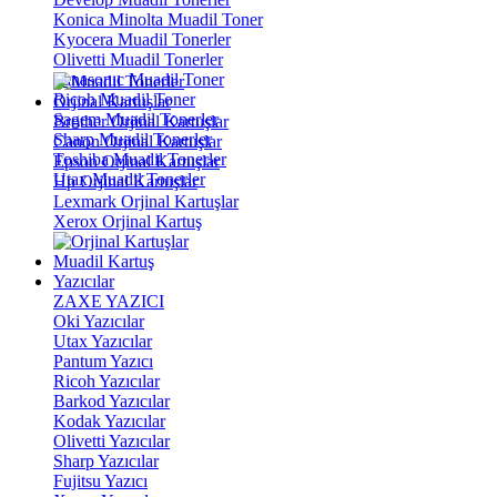
Konica Minolta Muadil Toner
Kyocera Muadil Tonerler
Olivetti Muadil Tonerler
Panasonıc Muadil Toner
Ricoh Muadil Toner
Orjinal Kartuşlar
Sagem Muadil Tonerler
Brother Orjinal Kartuşlar
Sharp Muadil Tonerler
Canon Orjinal Kartuşlar
Toshiba Muadil Tonerler
Epson Orjinal Kartuşlar
Utax Muadil Tonerler
Hp Orjinal Kartuşlar
Lexmark Orjinal Kartuşlar
Xerox Orjinal Kartuş
Muadil Kartuş
Yazıcılar
ZAXE YAZICI
Oki Yazıcılar
Utax Yazıcılar
Pantum Yazıcı
Ricoh Yazıcılar
Barkod Yazıcılar
Kodak Yazıcılar
Olivetti Yazıcılar
Sharp Yazıcılar
Fujitsu Yazıcı