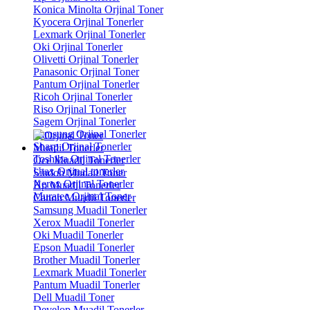
Konica Minolta Orjinal Toner
Kyocera Orjinal Tonerler
Lexmark Orjinal Tonerler
Oki Orjinal Tonerler
Olivetti Orjinal Tonerler
Panasonic Orjinal Toner
Pantum Orjinal Tonerler
Ricoh Orjinal Tonerler
Riso Orjinal Tonerler
Sagem Orjinal Tonerler
Samsung Orjinal Tonerler
Sharp Orjinal Tonerler
Muadil Tonerler
Toshiba Orjinal Tonerler
Oce Muadil Tonerler
Utax Orjinal tonerler
Sindoh Mudail Toner
Xerox Orjinal Tonerler
Hp Muadil Tonerler
Muratec Orjinal Toner
Canon Muadil Tonerler
Samsung Muadil Tonerler
Xerox Muadil Tonerler
Oki Muadil Tonerler
Epson Muadil Tonerler
Brother Muadil Tonerler
Lexmark Muadil Tonerler
Pantum Muadil Tonerler
Dell Muadil Toner
Develop Muadil Tonerler