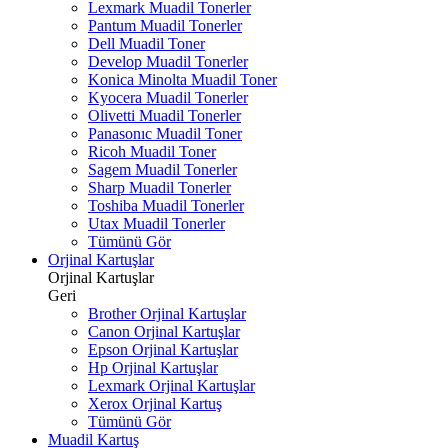
Lexmark Muadil Tonerler
Pantum Muadil Tonerler
Dell Muadil Toner
Develop Muadil Tonerler
Konica Minolta Muadil Toner
Kyocera Muadil Tonerler
Olivetti Muadil Tonerler
Panasonıc Muadil Toner
Ricoh Muadil Toner
Sagem Muadil Tonerler
Sharp Muadil Tonerler
Toshiba Muadil Tonerler
Utax Muadil Tonerler
Tümünü Gör
Orjinal Kartuşlar
Orjinal Kartuşlar
Geri
Brother Orjinal Kartuşlar
Canon Orjinal Kartuşlar
Epson Orjinal Kartuşlar
Hp Orjinal Kartuşlar
Lexmark Orjinal Kartuşlar
Xerox Orjinal Kartuş
Tümünü Gör
Muadil Kartuş