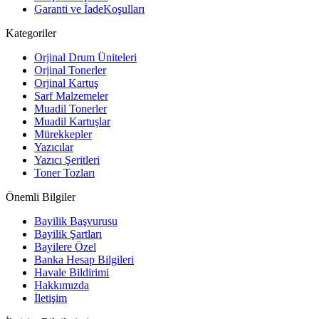
Garanti ve İadeKoşulları
Kategoriler
Orjinal Drum Üniteleri
Orjinal Tonerler
Orjinal Kartuş
Sarf Malzemeler
Muadil Tonerler
Muadil Kartuşlar
Mürekkepler
Yazıcılar
Yazıcı Şeritleri
Toner Tozları
Önemli Bilgiler
Bayilik Başvurusu
Bayilik Şartları
Bayilere Özel
Banka Hesap Bilgileri
Havale Bildirimi
Hakkımızda
İletişim