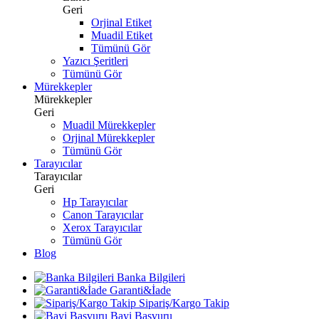
Geri
Orjinal Etiket
Muadil Etiket
Tümünü Gör
Yazıcı Şeritleri
Tümünü Gör
Mürekkepler
Mürekkepler
Geri
Muadil Mürekkepler
Orjinal Mürekkepler
Tümünü Gör
Tarayıcılar
Tarayıcılar
Geri
Hp Tarayıcılar
Canon Tarayıcılar
Xerox Tarayıcılar
Tümünü Gör
Blog
Banka Bilgileri
Garanti&İade
Sipariş/Kargo Takip
Bayi Başvuru