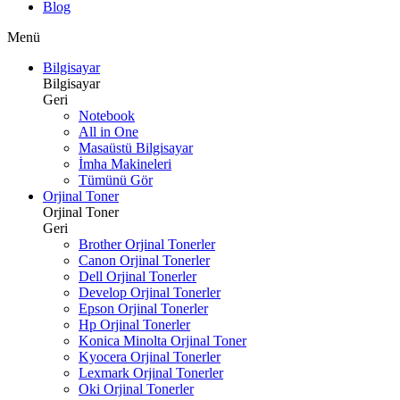
Blog
Menü
Bilgisayar
Bilgisayar
Geri
Notebook
All in One
Masaüstü Bilgisayar
İmha Makineleri
Tümünü Gör
Orjinal Toner
Orjinal Toner
Geri
Brother Orjinal Tonerler
Canon Orjinal Tonerler
Dell Orjinal Tonerler
Develop Orjinal Tonerler
Epson Orjinal Tonerler
Hp Orjinal Tonerler
Konica Minolta Orjinal Toner
Kyocera Orjinal Tonerler
Lexmark Orjinal Tonerler
Oki Orjinal Tonerler