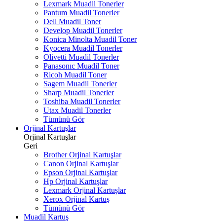
Lexmark Muadil Tonerler
Pantum Muadil Tonerler
Dell Muadil Toner
Develop Muadil Tonerler
Konica Minolta Muadil Toner
Kyocera Muadil Tonerler
Olivetti Muadil Tonerler
Panasonıc Muadil Toner
Ricoh Muadil Toner
Sagem Muadil Tonerler
Sharp Muadil Tonerler
Toshiba Muadil Tonerler
Utax Muadil Tonerler
Tümünü Gör
Orjinal Kartuşlar
Orjinal Kartuşlar
Geri
Brother Orjinal Kartuşlar
Canon Orjinal Kartuşlar
Epson Orjinal Kartuşlar
Hp Orjinal Kartuşlar
Lexmark Orjinal Kartuşlar
Xerox Orjinal Kartuş
Tümünü Gör
Muadil Kartuş