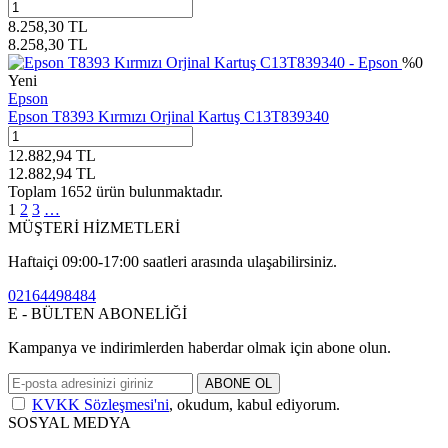
8.258,30
TL
8.258,30
TL
%
0
Yeni
Epson
Epson T8393 Kırmızı Orjinal Kartuş C13T839340
12.882,94
TL
12.882,94
TL
Toplam
1652
ürün bulunmaktadır.
1
2
3
…
MÜŞTERİ HİZMETLERİ
Haftaiçi 09:00-17:00 saatleri arasında ulaşabilirsiniz.
02164498484
E - BÜLTEN ABONELİĞİ
Kampanya ve indirimlerden haberdar olmak için abone olun.
ABONE OL
KVKK Sözleşmesi'ni
, okudum, kabul ediyorum.
SOSYAL MEDYA