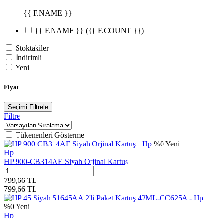
{{ F.NAME }}
{{ F.NAME }}
({{ F.COUNT }})
Stoktakiler
İndirimli
Yeni
Fiyat
Seçimi Filtrele
Filtre
Tükenenleri Gösterme
%
0
Yeni
Hp
HP 900-CB314AE Siyah Orjinal Kartuş
799,66
TL
799,66
TL
%
0
Yeni
Hp