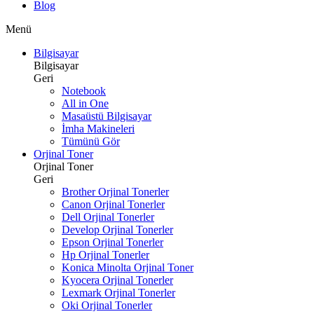
Blog
Menü
Bilgisayar
Bilgisayar
Geri
Notebook
All in One
Masaüstü Bilgisayar
İmha Makineleri
Tümünü Gör
Orjinal Toner
Orjinal Toner
Geri
Brother Orjinal Tonerler
Canon Orjinal Tonerler
Dell Orjinal Tonerler
Develop Orjinal Tonerler
Epson Orjinal Tonerler
Hp Orjinal Tonerler
Konica Minolta Orjinal Toner
Kyocera Orjinal Tonerler
Lexmark Orjinal Tonerler
Oki Orjinal Tonerler