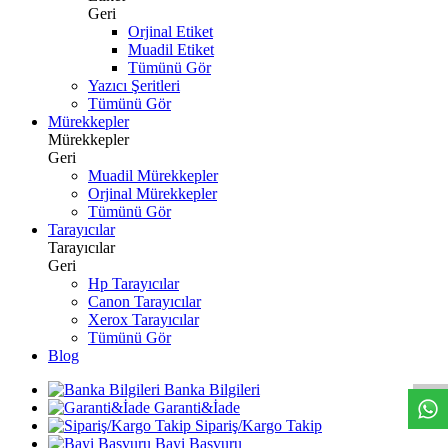
Geri
Orjinal Etiket
Muadil Etiket
Tümünü Gör
Yazıcı Şeritleri
Tümünü Gör
Mürekkepler
Mürekkepler
Geri
Muadil Mürekkepler
Orjinal Mürekkepler
Tümünü Gör
Tarayıcılar
Tarayıcılar
Geri
Hp Tarayıcılar
Canon Tarayıcılar
Xerox Tarayıcılar
W
h
t
s
a
p
p
D
e
s
t
e
H
a
t
t
Tümünü Gör
Blog
Banka Bilgileri
Garanti&İade
Sipariş/Kargo Takip
Bayi Başvuru