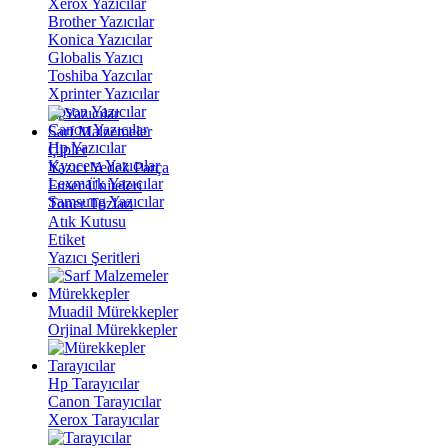
Xerox Yazıcılar
Brother Yazıcılar
Konica Yazıcılar
Globalis Yazıcı
Toshiba Yazcılar
Xprinter Yazıcılar
Epson Yazıcılar
Canon Yazıcılar
Sarf Malzemeler
Hp Yazıcılar
Çipler
Kyocera Yazıcılar
Yazıcı Yedek Parça
Lexmark Yazıcılar
Fuser Üniteleri
Samsung Yazıcılar
Toner Tozları
Atık Kutusu
Etiket
Yazıcı Şeritleri
Mürekkepler
Muadil Mürekkepler
Orjinal Mürekkepler
Tarayıcılar
Hp Tarayıcılar
Canon Tarayıcılar
Xerox Tarayıcılar