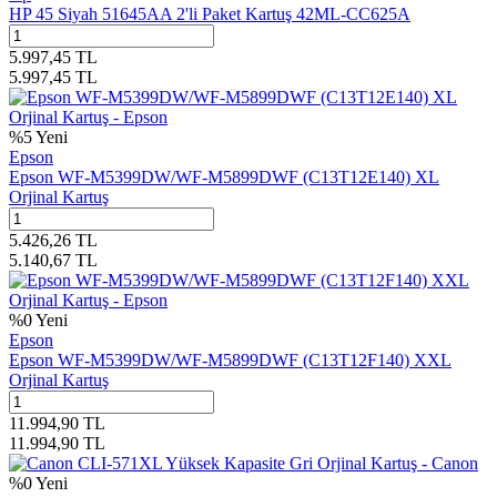
HP 45 Siyah 51645AA 2'li Paket Kartuş 42ML-CC625A
5.997,45
TL
5.997,45
TL
%
5
Yeni
Epson
Epson WF-M5399DW/WF-M5899DWF (C13T12E140) XL
Orjinal Kartuş
5.426,26
TL
5.140,67
TL
%
0
Yeni
Epson
Epson WF-M5399DW/WF-M5899DWF (C13T12F140) XXL
Orjinal Kartuş
11.994,90
TL
11.994,90
TL
%
0
Yeni