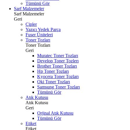
Tümünü Gör
Sarf Malzemeler
Sarf Malzemeler
Geri
Çipler
Yazıcı Yedek Parça
Fuser Üniteleri
Toner Tozları
Toner Tozları
Geri
Muratec Toner Tozları
Develop Toner Tozlerı
Brother Toner Tozları
Hp Toner Tozları
Kyocera Toner Tozları
Oki Toner Tozları
Samsung Toner Tozları
Tümünü Gör
Atık Kutusu
Atık Kutusu
Geri
Orjinal Atık Kutusu
Tümünü Gör
Etiket
Etiket