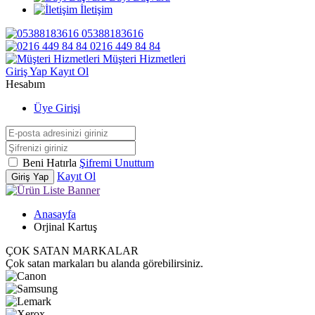
İletişim
05388183616
0216 449 84 84
Müşteri Hizmetleri
Giriş Yap
Kayıt Ol
Hesabım
Üye Girişi
Beni Hatırla
Şifremi Unuttum
Kayıt Ol
Giriş Yap
Anasayfa
Orjinal Kartuş
ÇOK SATAN MARKALAR
Çok satan markaları bu alanda görebilirsiniz.