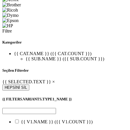
Filtre
Kategoriler
{{ CAT.NAME }} ({{ CAT.COUNT }})
{{ SUB.NAME }} ({{ SUB.COUNT }})
Seçilen Filtreler
{{ SELECTED.TEXT }} ×
HEPSİNİ SİL
{{ FILTERS.VARIANTS.TYPE1_NAME }}
{{ V1.NAME }}
({{ V1.COUNT }})