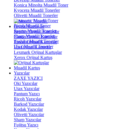
Konica Minolta Muadil Toner
Kyocera Muadil Tonerler
Olivetti Muadil Tonerler
Panasonıc Muadil Toner
Ricoh Muadil Toner
Orjinal Kartuşlar
Sagem Muadil Tonerler
Brother Orjinal Kartuşlar
Sharp Muadil Tonerler
Canon Orjinal Kartuşlar
Toshiba Muadil Tonerler
Epson Orjinal Kartuşlar
Utax Muadil Tonerler
Hp Orjinal Kartuşlar
Lexmark Orjinal Kartuşlar
Xerox Orjinal Kartuş
Muadil Kartuş
Yazıcılar
ZAXE YAZICI
Oki Yazıcılar
Utax Yazıcılar
Pantum Yazıcı
Ricoh Yazıcılar
Barkod Yazıcılar
Kodak Yazıcılar
Olivetti Yazıcılar
Sharp Yazıcılar
Fujitsu Yazıcı