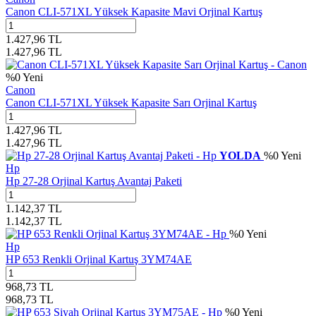
Canon CLI-571XL Yüksek Kapasite Mavi Orjinal Kartuş
1.427,96
TL
1.427,96
TL
%
0
Yeni
Canon
Canon CLI-571XL Yüksek Kapasite Sarı Orjinal Kartuş
1.427,96
TL
1.427,96
TL
YOLDA
%
0
Yeni
Hp
Hp 27-28 Orjinal Kartuş Avantaj Paketi
1.142,37
TL
1.142,37
TL
%
0
Yeni
Hp
HP 653 Renkli Orjinal Kartuş 3YM74AE
968,73
TL
968,73
TL
%
0
Yeni