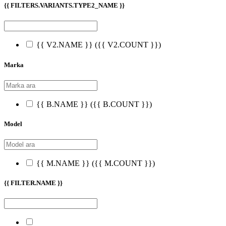
{{ FILTERS.VARIANTS.TYPE2_NAME }}
{{ V2.NAME }}
({{ V2.COUNT }})
Marka
{{ B.NAME }}
({{ B.COUNT }})
Model
{{ M.NAME }}
({{ M.COUNT }})
{{ FILTER.NAME }}