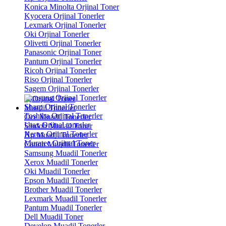
Konica Minolta Orjinal Toner
Kyocera Orjinal Tonerler
Lexmark Orjinal Tonerler
Oki Orjinal Tonerler
Olivetti Orjinal Tonerler
Panasonic Orjinal Toner
Pantum Orjinal Tonerler
Ricoh Orjinal Tonerler
Riso Orjinal Tonerler
Sagem Orjinal Tonerler
Samsung Orjinal Tonerler
Sharp Orjinal Tonerler
Muadil Tonerler
Toshiba Orjinal Tonerler
Oce Muadil Tonerler
Utax Orjinal tonerler
Sindoh Mudail Toner
Xerox Orjinal Tonerler
Hp Muadil Tonerler
Muratec Orjinal Toner
Canon Muadil Tonerler
Samsung Muadil Tonerler
Xerox Muadil Tonerler
Oki Muadil Tonerler
Epson Muadil Tonerler
Brother Muadil Tonerler
Lexmark Muadil Tonerler
Pantum Muadil Tonerler
Dell Muadil Toner
Develop Muadil Tonerler