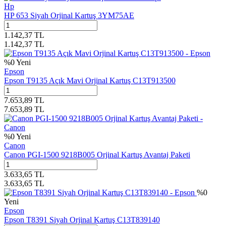
Hp
HP 653 Siyah Orjinal Kartuş 3YM75AE
1.142,37
TL
1.142,37
TL
%
0
Yeni
Epson
Epson T9135 Açık Mavi Orjinal Kartuş C13T913500
7.653,89
TL
7.653,89
TL
%
0
Yeni
Canon
Canon PGI-1500 9218B005 Orjinal Kartuş Avantaj Paketi
3.633,65
TL
3.633,65
TL
%
0
Yeni
Epson
Epson T8391 Siyah Orjinal Kartuş C13T839140