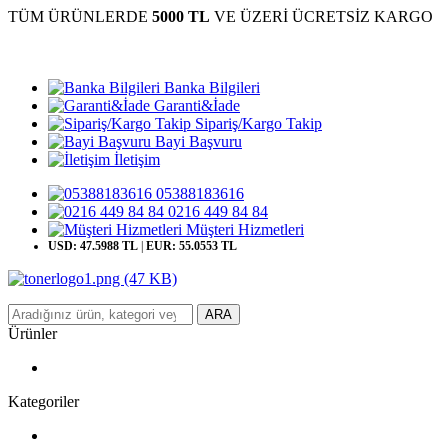
TÜM ÜRÜNLERDE
5000 TL
VE ÜZERİ ÜCRETSİZ KARGO
Banka Bilgileri
Garanti&İade
Sipariş/Kargo Takip
Bayi Başvuru
İletişim
05388183616
0216 449 84 84
Müşteri Hizmetleri
USD: 47.5988 TL
|
EUR: 55.0553 TL
ARA
Ürünler
Kategoriler