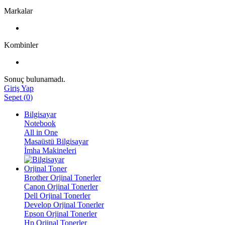
Markalar
Kombinler
Sonuç bulunamadı.
Giriş Yap
Sepet
(
0
)
Bilgisayar
Notebook
All in One
Masaüstü Bilgisayar
İmha Makineleri
Orjinal Toner
Brother Orjinal Tonerler
Canon Orjinal Tonerler
Dell Orjinal Tonerler
Develop Orjinal Tonerler
Epson Orjinal Tonerler
Hp Orjinal Tonerler