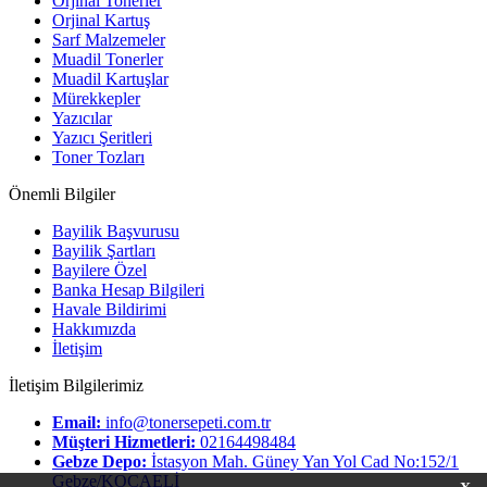
Orjinal Tonerler
Orjinal Kartuş
Sarf Malzemeler
Muadil Tonerler
Muadil Kartuşlar
Mürekkepler
Yazıcılar
Yazıcı Şeritleri
Toner Tozları
Önemli Bilgiler
Bayilik Başvurusu
Bayilik Şartları
Bayilere Özel
Banka Hesap Bilgileri
Havale Bildirimi
Hakkımızda
İletişim
İletişim Bilgilerimiz
Email:
info@tonersepeti.com.tr
Müşteri Hizmetleri:
02164498484
Gebze Depo:
İstasyon Mah. Güney Yan Yol Cad No:152/1
Gebze/KOCAELİ