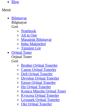
Blog
Menü
Bilgisayar
Bilgisayar
Geri
Notebook
All in One
Masaüstü Bilgisayar
İmha Makineleri
Tümünü Gör
Orjinal Toner
Orjinal Toner
Geri
Brother Orjinal Tonerler
Canon Orjinal Tonerler
Dell Orjinal Tonerler
Develop Orjinal Tonerler
Epson Orjinal Tonerler
Hp Orjinal Tonerler
Konica Minolta Orjinal Toner
Kyocera Orjinal Tonerler
Lexmark Orjinal Tonerler
Oki Orjinal Tonerler