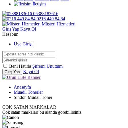
İletişim
05388183616
0216 449 84 84
Müşteri Hizmetleri
Giriş Yap
Kayıt Ol
Hesabım
Üye Girişi
Beni Hatırla
Şifremi Unuttum
Kayıt Ol
Giriş Yap
Anasayfa
Muadil Tonerler
Sindoh Mudail Toner
ÇOK SATAN MARKALAR
Çok satan markaları bu alanda görebilirsiniz.