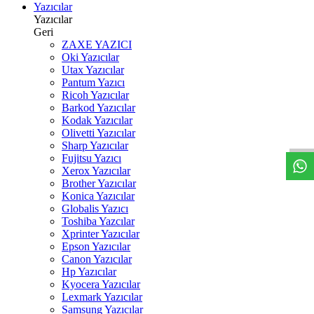
Yazıcılar
Yazıcılar
Geri
ZAXE YAZICI
Oki Yazıcılar
Utax Yazıcılar
Pantum Yazıcı
Ricoh Yazıcılar
Barkod Yazıcılar
W
h
t
s
a
p
p
D
e
s
t
e
H
a
t
t
Kodak Yazıcılar
Olivetti Yazıcılar
Sharp Yazıcılar
Fujitsu Yazıcı
Xerox Yazıcılar
Brother Yazıcılar
Konica Yazıcılar
Globalis Yazıcı
Toshiba Yazcılar
Xprinter Yazıcılar
Epson Yazıcılar
Canon Yazıcılar
Hp Yazıcılar
Kyocera Yazıcılar
Lexmark Yazıcılar
Samsung Yazıcılar