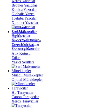
Xerox Yazıcılar
Brother Yazıcılar
Konica Yazıcılar
Globalis Yazıcı
Toshiba Yazcılar
Xprinter Yazıcılar
Epson Yazıcılar
Canon Yazıcılar
Sarf Malzemeler
Hp Yazıcılar
Çipler
Kyocera Yazıcılar
Yazıcı Yedek Parça
Lexmark Yazıcılar
Fuser Üniteleri
Samsung Yazıcılar
Toner Tozları
Atık Kutusu
Etiket
Yazıcı Şeritleri
Mürekkepler
Muadil Mürekkepler
Orjinal Mürekkepler
Tarayıcılar
Hp Tarayıcılar
Canon Tarayıcılar
Xerox Tarayıcılar