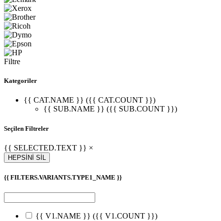
Filtre
Kategoriler
{{ CAT.NAME }} ({{ CAT.COUNT }})
{{ SUB.NAME }} ({{ SUB.COUNT }})
Seçilen Filtreler
{{ SELECTED.TEXT }} ×
HEPSİNİ SİL
{{ FILTERS.VARIANTS.TYPE1_NAME }}
{{ V1.NAME }}
({{ V1.COUNT }})