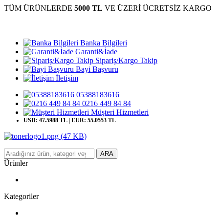
TÜM ÜRÜNLERDE
5000 TL
VE ÜZERİ ÜCRETSİZ KARGO
Banka Bilgileri
Garanti&İade
Sipariş/Kargo Takip
Bayi Başvuru
İletişim
05388183616
0216 449 84 84
Müşteri Hizmetleri
USD: 47.5988 TL
|
EUR: 55.0553 TL
ARA
Ürünler
Kategoriler