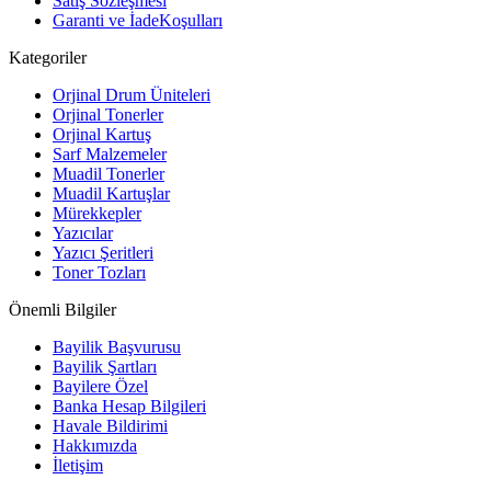
Satış Sözleşmesi
Garanti ve İadeKoşulları
Kategoriler
Orjinal Drum Üniteleri
Orjinal Tonerler
Orjinal Kartuş
Sarf Malzemeler
Muadil Tonerler
Muadil Kartuşlar
Mürekkepler
Yazıcılar
Yazıcı Şeritleri
Toner Tozları
Önemli Bilgiler
Bayilik Başvurusu
Bayilik Şartları
Bayilere Özel
Banka Hesap Bilgileri
Havale Bildirimi
Hakkımızda
İletişim