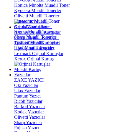
Konica Minolta Muadil Toner
Kyocera Muadil Tonerler
Olivetti Muadil Tonerler
Panasonıc Muadil Toner
Ricoh Muadil Toner
Orjinal Kartuşlar
Sagem Muadil Tonerler
Brother Orjinal Kartuşlar
Sharp Muadil Tonerler
Canon Orjinal Kartuşlar
Toshiba Muadil Tonerler
Epson Orjinal Kartuşlar
Utax Muadil Tonerler
Hp Orjinal Kartuşlar
Lexmark Orjinal Kartuşlar
Xerox Orjinal Kartuş
Muadil Kartuş
Yazıcılar
ZAXE YAZICI
Oki Yazıcılar
Utax Yazıcılar
Pantum Yazıcı
Ricoh Yazıcılar
Barkod Yazıcılar
Kodak Yazıcılar
Olivetti Yazıcılar
Sharp Yazıcılar
Fujitsu Yazıcı