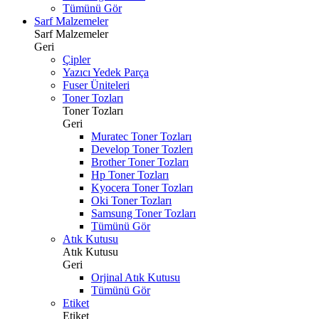
Tümünü Gör
Sarf Malzemeler
Sarf Malzemeler
Geri
Çipler
Yazıcı Yedek Parça
Fuser Üniteleri
Toner Tozları
Toner Tozları
Geri
Muratec Toner Tozları
Develop Toner Tozlerı
Brother Toner Tozları
Hp Toner Tozları
Kyocera Toner Tozları
Oki Toner Tozları
Samsung Toner Tozları
Tümünü Gör
Atık Kutusu
Atık Kutusu
Geri
Orjinal Atık Kutusu
Tümünü Gör
Etiket
Etiket