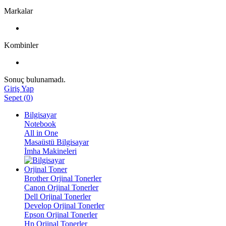
Markalar
Kombinler
Sonuç bulunamadı.
Giriş Yap
Sepet
(
0
)
Bilgisayar
Notebook
All in One
Masaüstü Bilgisayar
İmha Makineleri
Orjinal Toner
Brother Orjinal Tonerler
Canon Orjinal Tonerler
Dell Orjinal Tonerler
Develop Orjinal Tonerler
Epson Orjinal Tonerler
Hp Orjinal Tonerler