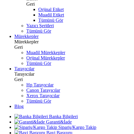
Geri
Orjinal Etiket
Muadil Etiket
Tümünü Gör
Yazıcı Şeritleri
Tümünü Gör
Mürekkepler
Mürekkepler
Geri
Muadil Mürekkepler
Orjinal Mürekkepler
Tümünü Gör
Tarayıcılar
Tarayıcılar
Geri
Hp Tarayıcılar
Canon Tarayıcılar
Xerox Tarayıcılar
Tümünü Gör
Blog
Banka Bilgileri
Garanti&İade
Sipariş/Kargo Takip
Bayi Başvuru