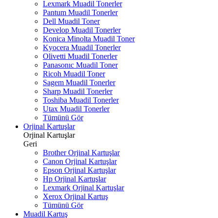
Lexmark Muadil Tonerler
Pantum Muadil Tonerler
Dell Muadil Toner
Develop Muadil Tonerler
Konica Minolta Muadil Toner
Kyocera Muadil Tonerler
Olivetti Muadil Tonerler
Panasonıc Muadil Toner
Ricoh Muadil Toner
Sagem Muadil Tonerler
Sharp Muadil Tonerler
Toshiba Muadil Tonerler
Utax Muadil Tonerler
Tümünü Gör
Orjinal Kartuşlar
Orjinal Kartuşlar
Geri
Brother Orjinal Kartuşlar
Canon Orjinal Kartuşlar
Epson Orjinal Kartuşlar
Hp Orjinal Kartuşlar
Lexmark Orjinal Kartuşlar
Xerox Orjinal Kartuş
Tümünü Gör
Muadil Kartuş