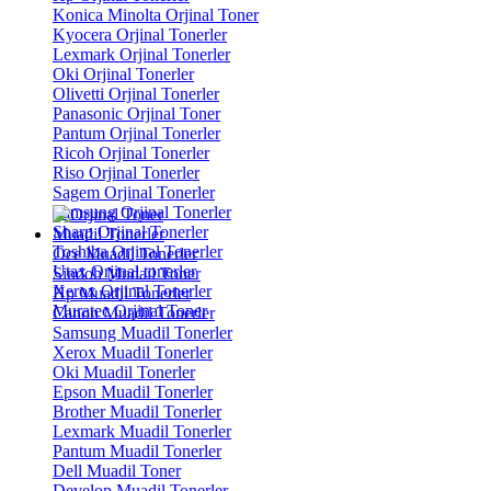
Konica Minolta Orjinal Toner
Kyocera Orjinal Tonerler
Lexmark Orjinal Tonerler
Oki Orjinal Tonerler
Olivetti Orjinal Tonerler
Panasonic Orjinal Toner
Pantum Orjinal Tonerler
Ricoh Orjinal Tonerler
Riso Orjinal Tonerler
Sagem Orjinal Tonerler
Samsung Orjinal Tonerler
Sharp Orjinal Tonerler
Muadil Tonerler
Toshiba Orjinal Tonerler
Oce Muadil Tonerler
Utax Orjinal tonerler
Sindoh Mudail Toner
Xerox Orjinal Tonerler
Hp Muadil Tonerler
Muratec Orjinal Toner
Canon Muadil Tonerler
Samsung Muadil Tonerler
Xerox Muadil Tonerler
Oki Muadil Tonerler
Epson Muadil Tonerler
Brother Muadil Tonerler
Lexmark Muadil Tonerler
Pantum Muadil Tonerler
Dell Muadil Toner
Develop Muadil Tonerler