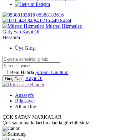
İletişim
05388183616
0216 449 84 84
Müşteri Hizmetleri
Giriş Yap
Kayıt Ol
Hesabım
Üye Girişi
Beni Hatırla
Şifremi Unuttum
Kayıt Ol
Giriş Yap
Anasayfa
Bilgisayar
All in One
ÇOK SATAN MARKALAR
Çok satan markaları bu alanda görebilirsiniz.