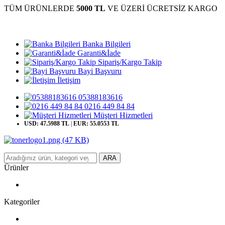
TÜM ÜRÜNLERDE
5000 TL
VE ÜZERİ ÜCRETSİZ KARGO
Banka Bilgileri
Garanti&İade
Sipariş/Kargo Takip
Bayi Başvuru
İletişim
05388183616
0216 449 84 84
Müşteri Hizmetleri
USD: 47.5988 TL
|
EUR: 55.0553 TL
ARA
Ürünler
Kategoriler