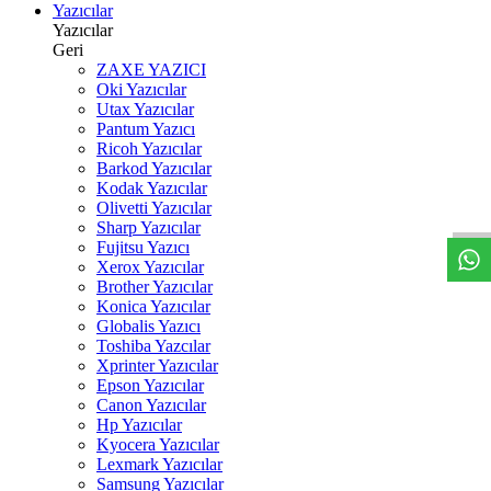
Yazıcılar
Yazıcılar
Geri
ZAXE YAZICI
Oki Yazıcılar
Utax Yazıcılar
Pantum Yazıcı
Ricoh Yazıcılar
Barkod Yazıcılar
W
h
t
s
a
p
p
D
e
s
t
e
H
a
t
t
Kodak Yazıcılar
Olivetti Yazıcılar
Sharp Yazıcılar
Fujitsu Yazıcı
Xerox Yazıcılar
Brother Yazıcılar
Konica Yazıcılar
Globalis Yazıcı
Toshiba Yazcılar
Xprinter Yazıcılar
Epson Yazıcılar
Canon Yazıcılar
Hp Yazıcılar
Kyocera Yazıcılar
Lexmark Yazıcılar
Samsung Yazıcılar