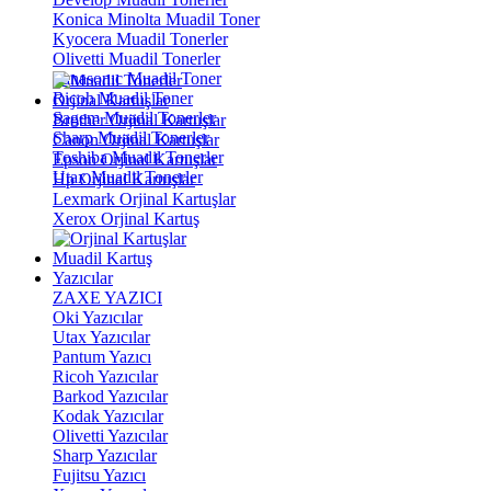
Konica Minolta Muadil Toner
Kyocera Muadil Tonerler
Olivetti Muadil Tonerler
Panasonıc Muadil Toner
Ricoh Muadil Toner
Orjinal Kartuşlar
Sagem Muadil Tonerler
Brother Orjinal Kartuşlar
Sharp Muadil Tonerler
Canon Orjinal Kartuşlar
Toshiba Muadil Tonerler
Epson Orjinal Kartuşlar
Utax Muadil Tonerler
Hp Orjinal Kartuşlar
Lexmark Orjinal Kartuşlar
Xerox Orjinal Kartuş
Muadil Kartuş
Yazıcılar
ZAXE YAZICI
Oki Yazıcılar
Utax Yazıcılar
Pantum Yazıcı
Ricoh Yazıcılar
Barkod Yazıcılar
Kodak Yazıcılar
Olivetti Yazıcılar
Sharp Yazıcılar
Fujitsu Yazıcı