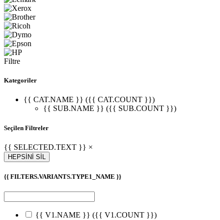
Filtre
Kategoriler
{{ CAT.NAME }} ({{ CAT.COUNT }})
{{ SUB.NAME }} ({{ SUB.COUNT }})
Seçilen Filtreler
{{ SELECTED.TEXT }} ×
HEPSİNİ SİL
{{ FILTERS.VARIANTS.TYPE1_NAME }}
{{ V1.NAME }}
({{ V1.COUNT }})