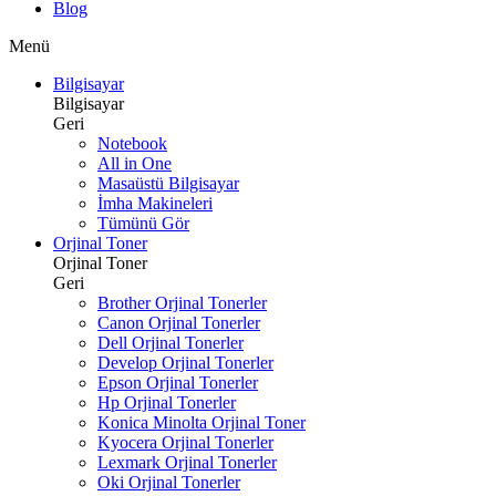
Blog
Menü
Bilgisayar
Bilgisayar
Geri
Notebook
All in One
Masaüstü Bilgisayar
İmha Makineleri
Tümünü Gör
Orjinal Toner
Orjinal Toner
Geri
Brother Orjinal Tonerler
Canon Orjinal Tonerler
Dell Orjinal Tonerler
Develop Orjinal Tonerler
Epson Orjinal Tonerler
Hp Orjinal Tonerler
Konica Minolta Orjinal Toner
Kyocera Orjinal Tonerler
Lexmark Orjinal Tonerler
Oki Orjinal Tonerler