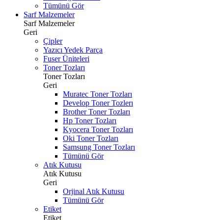
Tümünü Gör
Sarf Malzemeler
Sarf Malzemeler
Geri
Çipler
Yazıcı Yedek Parça
Fuser Üniteleri
Toner Tozları
Toner Tozları
Geri
Muratec Toner Tozları
Develop Toner Tozlerı
Brother Toner Tozları
Hp Toner Tozları
Kyocera Toner Tozları
Oki Toner Tozları
Samsung Toner Tozları
Tümünü Gör
Atık Kutusu
Atık Kutusu
Geri
Orjinal Atık Kutusu
Tümünü Gör
Etiket
Etiket