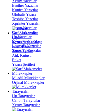
Xerox Yazıcılar
Brother Yazıcılar
Konica Yazıcılar
Globalis Yazıcı
Toshiba Yazcılar
Xprinter Yazıcılar
Epson Yazıcılar
Canon Yazıcılar
Sarf Malzemeler
Hp Yazıcılar
Çipler
Kyocera Yazıcılar
Yazıcı Yedek Parça
Lexmark Yazıcılar
Fuser Üniteleri
Samsung Yazıcılar
Toner Tozları
Atık Kutusu
Etiket
Yazıcı Şeritleri
Mürekkepler
Muadil Mürekkepler
Orjinal Mürekkepler
Tarayıcılar
Hp Tarayıcılar
Canon Tarayıcılar
Xerox Tarayıcılar