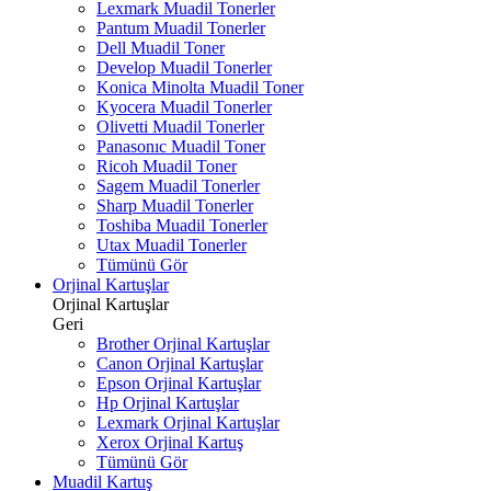
Lexmark Muadil Tonerler
Pantum Muadil Tonerler
Dell Muadil Toner
Develop Muadil Tonerler
Konica Minolta Muadil Toner
Kyocera Muadil Tonerler
Olivetti Muadil Tonerler
Panasonıc Muadil Toner
Ricoh Muadil Toner
Sagem Muadil Tonerler
Sharp Muadil Tonerler
Toshiba Muadil Tonerler
Utax Muadil Tonerler
Tümünü Gör
Orjinal Kartuşlar
Orjinal Kartuşlar
Geri
Brother Orjinal Kartuşlar
Canon Orjinal Kartuşlar
Epson Orjinal Kartuşlar
Hp Orjinal Kartuşlar
Lexmark Orjinal Kartuşlar
Xerox Orjinal Kartuş
Tümünü Gör
Muadil Kartuş