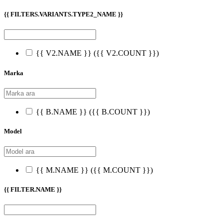
{{ FILTERS.VARIANTS.TYPE2_NAME }}
{{ V2.NAME }}
({{ V2.COUNT }})
Marka
{{ B.NAME }}
({{ B.COUNT }})
Model
{{ M.NAME }}
({{ M.COUNT }})
{{ FILTER.NAME }}