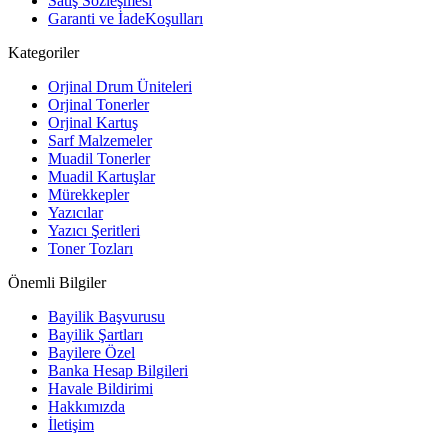
Satış Sözleşmesi
Garanti ve İadeKoşulları
Kategoriler
Orjinal Drum Üniteleri
Orjinal Tonerler
Orjinal Kartuş
Sarf Malzemeler
Muadil Tonerler
Muadil Kartuşlar
Mürekkepler
Yazıcılar
Yazıcı Şeritleri
Toner Tozları
Önemli Bilgiler
Bayilik Başvurusu
Bayilik Şartları
Bayilere Özel
Banka Hesap Bilgileri
Havale Bildirimi
Hakkımızda
İletişim