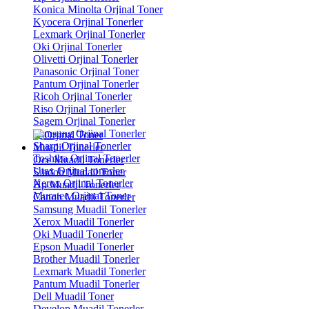
Konica Minolta Orjinal Toner
Kyocera Orjinal Tonerler
Lexmark Orjinal Tonerler
Oki Orjinal Tonerler
Olivetti Orjinal Tonerler
Panasonic Orjinal Toner
Pantum Orjinal Tonerler
Ricoh Orjinal Tonerler
Riso Orjinal Tonerler
Sagem Orjinal Tonerler
Samsung Orjinal Tonerler
Sharp Orjinal Tonerler
Muadil Tonerler
Toshiba Orjinal Tonerler
Oce Muadil Tonerler
Utax Orjinal tonerler
Sindoh Mudail Toner
Xerox Orjinal Tonerler
Hp Muadil Tonerler
Muratec Orjinal Toner
Canon Muadil Tonerler
Samsung Muadil Tonerler
Xerox Muadil Tonerler
Oki Muadil Tonerler
Epson Muadil Tonerler
Brother Muadil Tonerler
Lexmark Muadil Tonerler
Pantum Muadil Tonerler
Dell Muadil Toner
Develop Muadil Tonerler