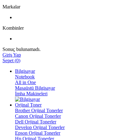
Markalar
Kombinler
Sonuç bulunamadı.
Giriş Yap
Sepet
(
0
)
Bilgisayar
Notebook
All in One
Masaüstü Bilgisayar
İmha Makineleri
Orjinal Toner
Brother Orjinal Tonerler
Canon Orjinal Tonerler
Dell Orjinal Tonerler
Develop Orjinal Tonerler
Epson Orjinal Tonerler
Hp Orjinal Tonerler