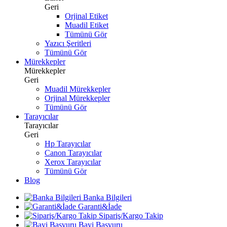
Geri
Orjinal Etiket
Muadil Etiket
Tümünü Gör
Yazıcı Şeritleri
Tümünü Gör
Mürekkepler
Mürekkepler
Geri
Muadil Mürekkepler
Orjinal Mürekkepler
Tümünü Gör
Tarayıcılar
Tarayıcılar
Geri
Hp Tarayıcılar
Canon Tarayıcılar
Xerox Tarayıcılar
Tümünü Gör
Blog
Banka Bilgileri
Garanti&İade
Sipariş/Kargo Takip
Bayi Başvuru