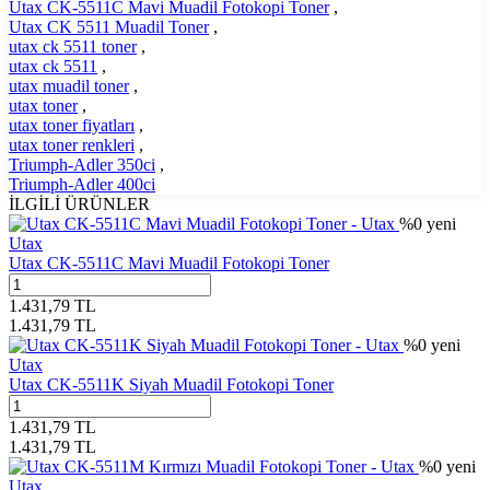
Utax CK-5511C Mavi Muadil Fotokopi Toner
,
Utax CK 5511 Muadil Toner
,
utax ck 5511 toner
,
utax ck 5511
,
utax muadil toner
,
utax toner
,
utax toner fiyatları
,
utax toner renkleri
,
Triumph-Adler 350ci
,
Triumph-Adler 400ci
İLGİLİ ÜRÜNLER
%
0
yeni
Utax
Utax CK-5511C Mavi Muadil Fotokopi Toner
1.431,79
TL
1.431,79
TL
%
0
yeni
Utax
Utax CK-5511K Siyah Muadil Fotokopi Toner
1.431,79
TL
1.431,79
TL
%
0
yeni
Utax