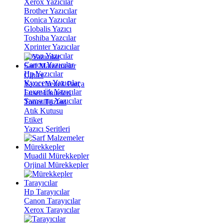
Xerox Yazıcılar
Brother Yazıcılar
Konica Yazıcılar
Globalis Yazıcı
Toshiba Yazcılar
Xprinter Yazıcılar
Epson Yazıcılar
Canon Yazıcılar
Sarf Malzemeler
Hp Yazıcılar
Çipler
Kyocera Yazıcılar
Yazıcı Yedek Parça
Lexmark Yazıcılar
Fuser Üniteleri
Samsung Yazıcılar
Toner Tozları
Atık Kutusu
Etiket
Yazıcı Şeritleri
Mürekkepler
Muadil Mürekkepler
Orjinal Mürekkepler
Tarayıcılar
Hp Tarayıcılar
Canon Tarayıcılar
Xerox Tarayıcılar