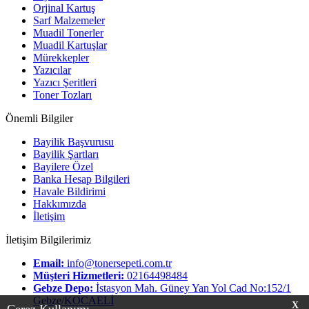
Orjinal Kartuş
Sarf Malzemeler
Muadil Tonerler
Muadil Kartuşlar
Mürekkepler
Yazıcılar
Yazıcı Şeritleri
Toner Tozları
Önemli Bilgiler
Bayilik Başvurusu
Bayilik Şartları
Bayilere Özel
Banka Hesap Bilgileri
Havale Bildirimi
Hakkımızda
İletişim
İletişim Bilgilerimiz
Email:
info@tonersepeti.com.tr
Müşteri Hizmetleri:
02164498484
Gebze Depo:
İstasyon Mah. Güney Yan Yol Cad No:152/1
Gebze/KOCAELİ
X