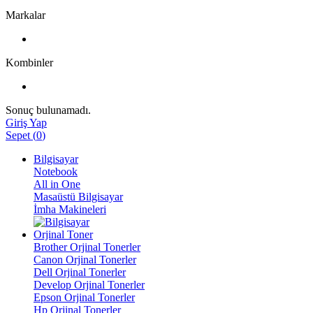
Markalar
Kombinler
Sonuç bulunamadı.
Giriş Yap
Sepet
(
0
)
Bilgisayar
Notebook
All in One
Masaüstü Bilgisayar
İmha Makineleri
Orjinal Toner
Brother Orjinal Tonerler
Canon Orjinal Tonerler
Dell Orjinal Tonerler
Develop Orjinal Tonerler
Epson Orjinal Tonerler
Hp Orjinal Tonerler