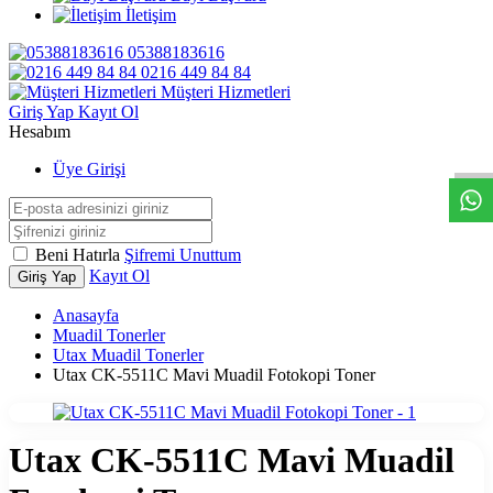
İletişim
05388183616
0216 449 84 84
Müşteri Hizmetleri
W
h
t
s
a
p
p
D
e
s
t
e
H
a
t
t
Giriş Yap
Kayıt Ol
Hesabım
Üye Girişi
Beni Hatırla
Şifremi Unuttum
Kayıt Ol
Giriş Yap
Anasayfa
Muadil Tonerler
Utax Muadil Tonerler
Utax CK-5511C Mavi Muadil Fotokopi Toner
Utax CK-5511C Mavi Muadil