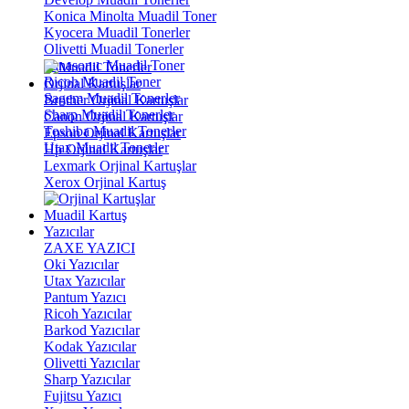
Konica Minolta Muadil Toner
Kyocera Muadil Tonerler
Olivetti Muadil Tonerler
Panasonıc Muadil Toner
Ricoh Muadil Toner
Orjinal Kartuşlar
Sagem Muadil Tonerler
Brother Orjinal Kartuşlar
Sharp Muadil Tonerler
Canon Orjinal Kartuşlar
Toshiba Muadil Tonerler
Epson Orjinal Kartuşlar
Utax Muadil Tonerler
Hp Orjinal Kartuşlar
Lexmark Orjinal Kartuşlar
Xerox Orjinal Kartuş
Muadil Kartuş
Yazıcılar
ZAXE YAZICI
Oki Yazıcılar
Utax Yazıcılar
Pantum Yazıcı
Ricoh Yazıcılar
Barkod Yazıcılar
Kodak Yazıcılar
Olivetti Yazıcılar
Sharp Yazıcılar
Fujitsu Yazıcı