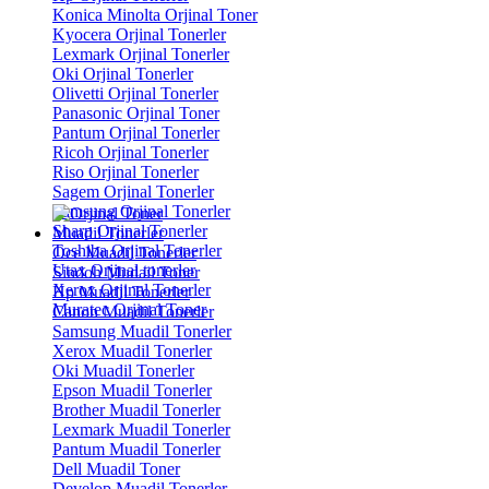
Konica Minolta Orjinal Toner
Kyocera Orjinal Tonerler
Lexmark Orjinal Tonerler
Oki Orjinal Tonerler
Olivetti Orjinal Tonerler
Panasonic Orjinal Toner
Pantum Orjinal Tonerler
Ricoh Orjinal Tonerler
Riso Orjinal Tonerler
Sagem Orjinal Tonerler
Samsung Orjinal Tonerler
Sharp Orjinal Tonerler
Muadil Tonerler
Toshiba Orjinal Tonerler
Oce Muadil Tonerler
Utax Orjinal tonerler
Sindoh Mudail Toner
Xerox Orjinal Tonerler
Hp Muadil Tonerler
Muratec Orjinal Toner
Canon Muadil Tonerler
Samsung Muadil Tonerler
Xerox Muadil Tonerler
Oki Muadil Tonerler
Epson Muadil Tonerler
Brother Muadil Tonerler
Lexmark Muadil Tonerler
Pantum Muadil Tonerler
Dell Muadil Toner
Develop Muadil Tonerler