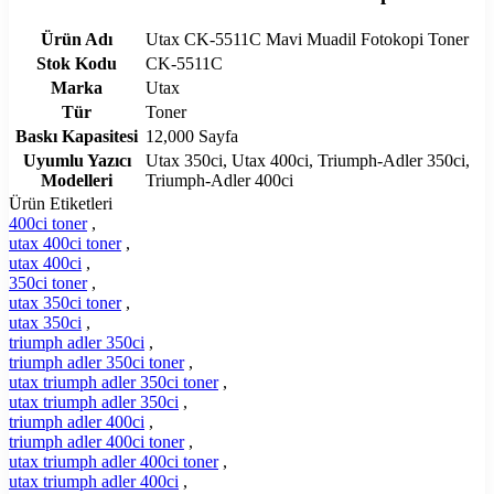
Ürün Adı
Utax CK-5511C Mavi Muadil Fotokopi Toner
Stok Kodu
CK-5511C
Marka
Utax
Tür
Toner
Baskı Kapasitesi
12,000 Sayfa
Uyumlu Yazıcı
Utax 350ci, Utax 400ci, Triumph-Adler 350ci,
Modelleri
Triumph-Adler 400ci
Ürün Etiketleri
400ci toner
,
utax 400ci toner
,
utax 400ci
,
350ci toner
,
utax 350ci toner
,
utax 350ci
,
triumph adler 350ci
,
triumph adler 350ci toner
,
utax triumph adler 350ci toner
,
utax triumph adler 350ci
,
triumph adler 400ci
,
triumph adler 400ci toner
,
utax triumph adler 400ci toner
,
utax triumph adler 400ci
,