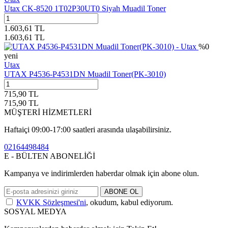
Utax CK-8520 1T02P30UT0 Siyah Muadil Toner
1.603,61
TL
1.603,61
TL
%
0
yeni
Utax
UTAX P4536-P4531DN Muadil Toner(PK-3010)
715,90
TL
715,90
TL
MÜŞTERİ HİZMETLERİ
Haftaiçi 09:00-17:00 saatleri arasında ulaşabilirsiniz.
02164498484
E - BÜLTEN ABONELİĞİ
Kampanya ve indirimlerden haberdar olmak için abone olun.
ABONE OL
KVKK Sözleşmesi'ni
, okudum, kabul ediyorum.
SOSYAL MEDYA