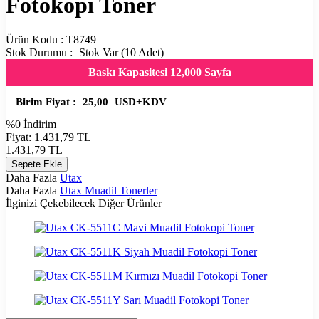
Fotokopi Toner
Ürün Kodu :
T8749
Stok Durumu :
Stok Var (10 Adet)
Baskı Kapasitesi 12,000 Sayfa
Birim Fiyat :
25,00
USD+KDV
%
0
İndirim
Fiyat:
1.431,79
TL
1.431,79
TL
Sepete Ekle
Daha Fazla
Utax
Daha Fazla
Utax Muadil Tonerler
İlginizi Çekebilecek Diğer Ürünler