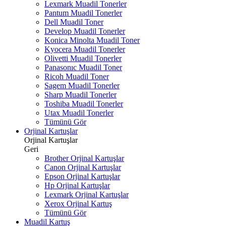
Lexmark Muadil Tonerler
Pantum Muadil Tonerler
Dell Muadil Toner
Develop Muadil Tonerler
Konica Minolta Muadil Toner
Kyocera Muadil Tonerler
Olivetti Muadil Tonerler
Panasonıc Muadil Toner
Ricoh Muadil Toner
Sagem Muadil Tonerler
Sharp Muadil Tonerler
Toshiba Muadil Tonerler
Utax Muadil Tonerler
Tümünü Gör
Orjinal Kartuşlar
Orjinal Kartuşlar
Geri
Brother Orjinal Kartuşlar
Canon Orjinal Kartuşlar
Epson Orjinal Kartuşlar
Hp Orjinal Kartuşlar
Lexmark Orjinal Kartuşlar
Xerox Orjinal Kartuş
Tümünü Gör
Muadil Kartuş