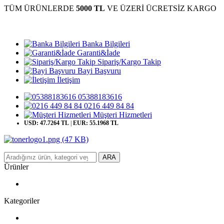
TÜM ÜRÜNLERDE
5000 TL
VE ÜZERİ ÜCRETSİZ KARGO
Banka Bilgileri
Garanti&İade
Sipariş/Kargo Takip
Bayi Başvuru
İletişim
05388183616
0216 449 84 84
Müşteri Hizmetleri
USD: 47.7264 TL
|
EUR: 55.1968 TL
ARA
Ürünler
Kategoriler