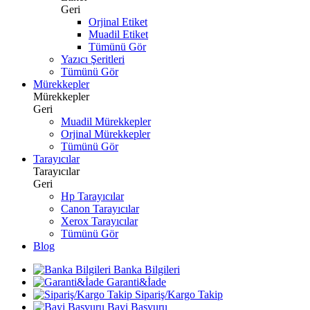
Geri
Orjinal Etiket
Muadil Etiket
Tümünü Gör
Yazıcı Şeritleri
Tümünü Gör
Mürekkepler
Mürekkepler
Geri
Muadil Mürekkepler
Orjinal Mürekkepler
Tümünü Gör
Tarayıcılar
Tarayıcılar
Geri
Hp Tarayıcılar
Canon Tarayıcılar
Xerox Tarayıcılar
Tümünü Gör
Blog
Banka Bilgileri
Garanti&İade
Sipariş/Kargo Takip
Bayi Başvuru