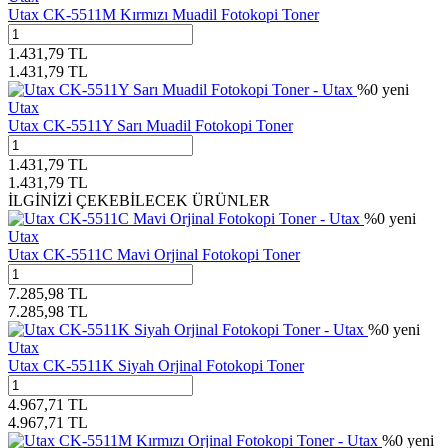
Utax CK-5511M Kırmızı Muadil Fotokopi Toner
1.431,79
TL
1.431,79
TL
%
0
yeni
Utax
Utax CK-5511Y Sarı Muadil Fotokopi Toner
1.431,79
TL
1.431,79
TL
İLGİNİZİ ÇEKEBİLECEK ÜRÜNLER
%
0
yeni
Utax
Utax CK-5511C Mavi Orjinal Fotokopi Toner
7.285,98
TL
7.285,98
TL
%
0
yeni
Utax
Utax CK-5511K Siyah Orjinal Fotokopi Toner
4.967,71
TL
4.967,71
TL
%
0
yeni