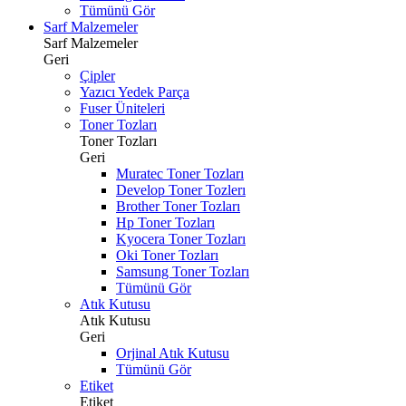
Tümünü Gör
Sarf Malzemeler
Sarf Malzemeler
Geri
Çipler
Yazıcı Yedek Parça
Fuser Üniteleri
Toner Tozları
Toner Tozları
Geri
Muratec Toner Tozları
Develop Toner Tozlerı
Brother Toner Tozları
Hp Toner Tozları
Kyocera Toner Tozları
Oki Toner Tozları
Samsung Toner Tozları
Tümünü Gör
Atık Kutusu
Atık Kutusu
Geri
Orjinal Atık Kutusu
Tümünü Gör
Etiket
Etiket