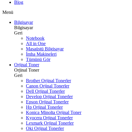
Blog
Menü
Bilgisayar
Bilgisayar
Geri
Notebook
All in One
Masaüstü Bilgisayar
İmha Makineleri
Tümünü Gör
Orjinal Toner
Orjinal Toner
Geri
Brother Orjinal Tonerler
Canon Orjinal Tonerler
Dell Orjinal Tonerler
Develop Orjinal Tonerler
Epson Orjinal Tonerler
Hp Orjinal Tonerler
Konica Minolta Orjinal Toner
Kyocera Orjinal Tonerler
Lexmark Orjinal Tonerler
Oki Orjinal Tonerler