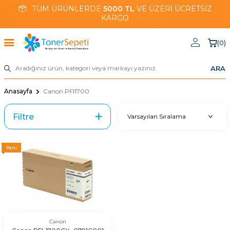
TÜM ÜRÜNLERDE
5000 TL
VE ÜZERİ ÜCRETSİZ
KARGO
(
0
)
ARA
Anasayfa
Canon PFI1700
Filtre
Yeni
Canon