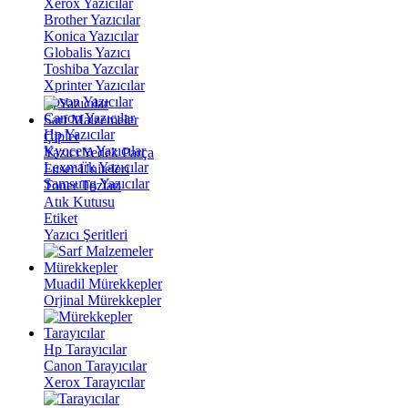
Xerox Yazıcılar
Brother Yazıcılar
Konica Yazıcılar
Globalis Yazıcı
Toshiba Yazcılar
Xprinter Yazıcılar
Epson Yazıcılar
Canon Yazıcılar
Sarf Malzemeler
Hp Yazıcılar
Çipler
Kyocera Yazıcılar
Yazıcı Yedek Parça
Lexmark Yazıcılar
Fuser Üniteleri
Samsung Yazıcılar
Toner Tozları
Atık Kutusu
Etiket
Yazıcı Şeritleri
Mürekkepler
Muadil Mürekkepler
Orjinal Mürekkepler
Tarayıcılar
Hp Tarayıcılar
Canon Tarayıcılar
Xerox Tarayıcılar