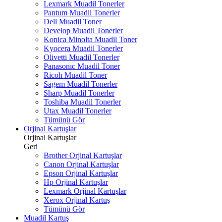
Lexmark Muadil Tonerler
Pantum Muadil Tonerler
Dell Muadil Toner
Develop Muadil Tonerler
Konica Minolta Muadil Toner
Kyocera Muadil Tonerler
Olivetti Muadil Tonerler
Panasonıc Muadil Toner
Ricoh Muadil Toner
Sagem Muadil Tonerler
Sharp Muadil Tonerler
Toshiba Muadil Tonerler
Utax Muadil Tonerler
Tümünü Gör
Orjinal Kartuşlar
Orjinal Kartuşlar
Geri
Brother Orjinal Kartuşlar
Canon Orjinal Kartuşlar
Epson Orjinal Kartuşlar
Hp Orjinal Kartuşlar
Lexmark Orjinal Kartuşlar
Xerox Orjinal Kartuş
Tümünü Gör
Muadil Kartuş