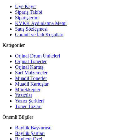
Üye Kayıt
Sipariş Takibi
Siparişlerim
KVKK Aydınlatma Metni
Satış Sözleşmesi
Garanti ve İadeKoşulları
Kategoriler
Orjinal Drum Üniteleri
Orjinal Tonerler
Orjinal Kartuş
Sarf Malzemeler
Muadil Tonerler
Muadil Kartuşlar
Mürekkepler
Yazıcılar
Yazıcı Şeritleri
Toner Tozları
Önemli Bilgiler
Bayilik Başvurusu
Bayilik Şartları
Bayilere Özel