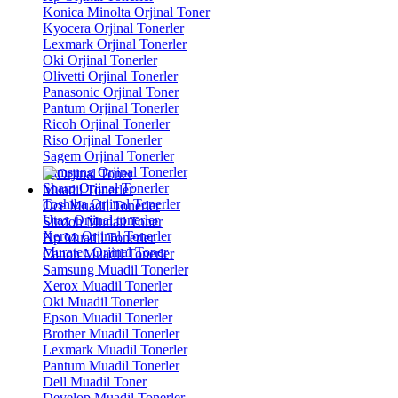
Konica Minolta Orjinal Toner
Kyocera Orjinal Tonerler
Lexmark Orjinal Tonerler
Oki Orjinal Tonerler
Olivetti Orjinal Tonerler
Panasonic Orjinal Toner
Pantum Orjinal Tonerler
Ricoh Orjinal Tonerler
Riso Orjinal Tonerler
Sagem Orjinal Tonerler
Samsung Orjinal Tonerler
Sharp Orjinal Tonerler
Muadil Tonerler
Toshiba Orjinal Tonerler
Oce Muadil Tonerler
Utax Orjinal tonerler
Sindoh Mudail Toner
Xerox Orjinal Tonerler
Hp Muadil Tonerler
Muratec Orjinal Toner
Canon Muadil Tonerler
Samsung Muadil Tonerler
Xerox Muadil Tonerler
Oki Muadil Tonerler
Epson Muadil Tonerler
Brother Muadil Tonerler
Lexmark Muadil Tonerler
Pantum Muadil Tonerler
Dell Muadil Toner
Develop Muadil Tonerler