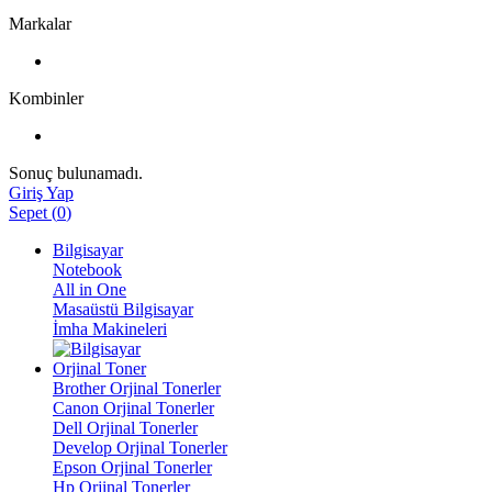
Markalar
Kombinler
Sonuç bulunamadı.
Giriş Yap
Sepet
(
0
)
Bilgisayar
Notebook
All in One
Masaüstü Bilgisayar
İmha Makineleri
Orjinal Toner
Brother Orjinal Tonerler
Canon Orjinal Tonerler
Dell Orjinal Tonerler
Develop Orjinal Tonerler
Epson Orjinal Tonerler
Hp Orjinal Tonerler