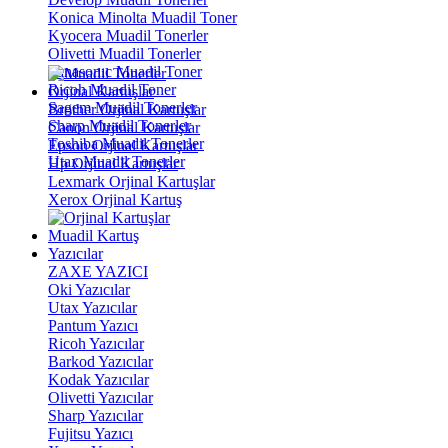
Konica Minolta Muadil Toner
Kyocera Muadil Tonerler
Olivetti Muadil Tonerler
Panasonıc Muadil Toner
Ricoh Muadil Toner
Orjinal Kartuşlar
Sagem Muadil Tonerler
Brother Orjinal Kartuşlar
Sharp Muadil Tonerler
Canon Orjinal Kartuşlar
Toshiba Muadil Tonerler
Epson Orjinal Kartuşlar
Utax Muadil Tonerler
Hp Orjinal Kartuşlar
Lexmark Orjinal Kartuşlar
Xerox Orjinal Kartuş
Muadil Kartuş
Yazıcılar
ZAXE YAZICI
Oki Yazıcılar
Utax Yazıcılar
Pantum Yazıcı
Ricoh Yazıcılar
Barkod Yazıcılar
Kodak Yazıcılar
Olivetti Yazıcılar
Sharp Yazıcılar
Fujitsu Yazıcı