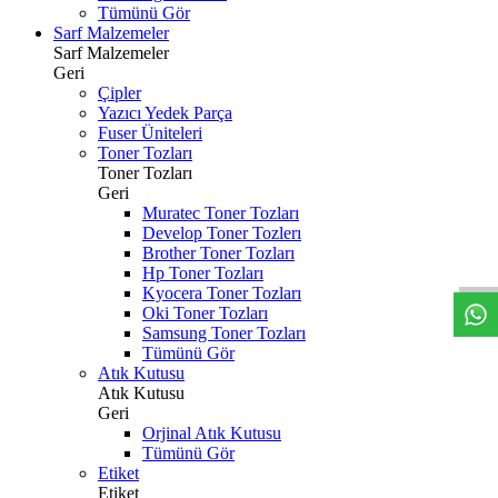
Tümünü Gör
Sarf Malzemeler
Sarf Malzemeler
Geri
Çipler
Yazıcı Yedek Parça
Fuser Üniteleri
Toner Tozları
Toner Tozları
Geri
Muratec Toner Tozları
W
h
t
s
a
p
p
D
e
s
t
e
H
a
t
t
Develop Toner Tozlerı
Brother Toner Tozları
Hp Toner Tozları
Kyocera Toner Tozları
Oki Toner Tozları
Samsung Toner Tozları
Tümünü Gör
Atık Kutusu
Atık Kutusu
Geri
Orjinal Atık Kutusu
Tümünü Gör
Etiket
Etiket