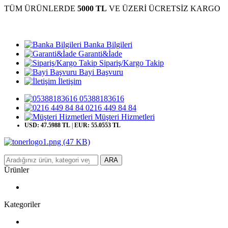
TÜM ÜRÜNLERDE
5000 TL
VE ÜZERİ ÜCRETSİZ KARGO
Banka Bilgileri
Garanti&İade
Sipariş/Kargo Takip
Bayi Başvuru
İletişim
05388183616
0216 449 84 84
Müşteri Hizmetleri
USD: 47.5988 TL
|
EUR: 55.0553 TL
ARA
Ürünler
Kategoriler