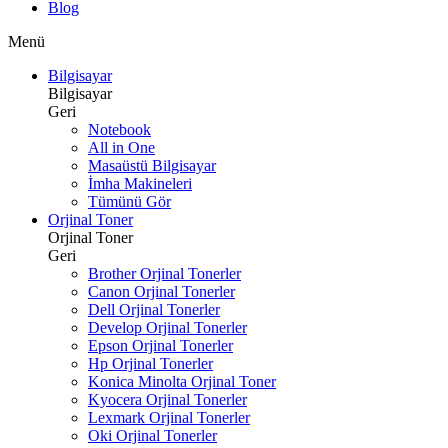
Blog
Menü
Bilgisayar
Bilgisayar
Geri
Notebook
All in One
Masaüstü Bilgisayar
İmha Makineleri
Tümünü Gör
Orjinal Toner
Orjinal Toner
Geri
Brother Orjinal Tonerler
Canon Orjinal Tonerler
Dell Orjinal Tonerler
Develop Orjinal Tonerler
Epson Orjinal Tonerler
Hp Orjinal Tonerler
Konica Minolta Orjinal Toner
Kyocera Orjinal Tonerler
Lexmark Orjinal Tonerler
Oki Orjinal Tonerler