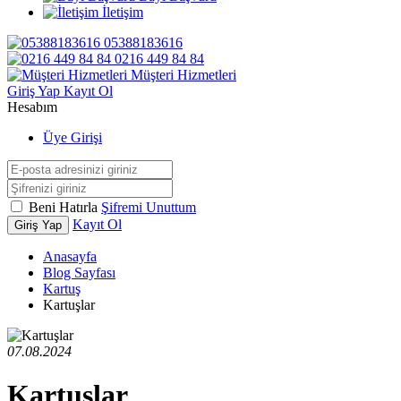
İletişim
05388183616
0216 449 84 84
Müşteri Hizmetleri
Giriş Yap
Kayıt Ol
Hesabım
Üye Girişi
Beni Hatırla
Şifremi Unuttum
Kayıt Ol
Giriş Yap
Anasayfa
Blog Sayfası
Kartuş
Kartuşlar
07.08.2024
Kartuşlar