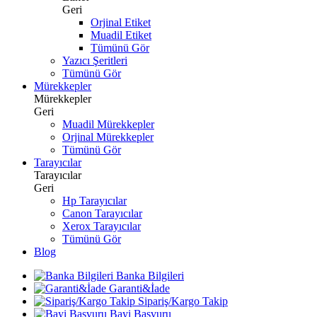
Geri
Orjinal Etiket
Muadil Etiket
Tümünü Gör
Yazıcı Şeritleri
Tümünü Gör
Mürekkepler
Mürekkepler
Geri
Muadil Mürekkepler
Orjinal Mürekkepler
Tümünü Gör
Tarayıcılar
Tarayıcılar
Geri
Hp Tarayıcılar
Canon Tarayıcılar
Xerox Tarayıcılar
Tümünü Gör
Blog
Banka Bilgileri
Garanti&İade
Sipariş/Kargo Takip
Bayi Başvuru