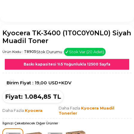
Kyocera TK-3400 (1T0C0Y0NL0) Siyah
Muadil Toner
Stok Durumu :
Stok Var (20 Adet)
Ürün Kodu :
T8905
Baskı kapasitesi %5 Yoğunlukla 12500 Sayfa
Birim Fiyat :
19,00
USD+KDV
Fiyat:
1.084,85
TL
Daha Fazla
Kyocera Muadil
Daha Fazla
Kyocera
Tonerler
İlginizi Çekebilecek Diğer Ürünler