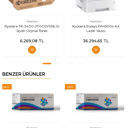
Kyocera
Kyocera
Kyocera TK-3400 (1T0C0Y0NL0)
Kyocera Ecosys PA4500x A4
Siyah Orjinal Toner
Lazer Yazıcı
6.269,08
TL
36.294,65
TL
BENZER ÜRÜNLER
yeni
yeni
Kyocera
Kyocera