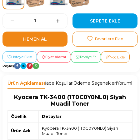
SEPETE EKLE
HEMEN AL
Favorilere Ekle
Listeye Ekle
Fiyat Alarmı
Tavsiye Et
Not Ekle
Paylaş
Ürün Açıklaması
İade Koşulları
Ödeme Seçenekleri
Yorumlar
T
Kyocera TK-3400 (1T0C0Y0NL0) Siyah
Muadil Toner
Özellik
Detaylar
Kyocera TK-3400 (1T0C0Y0NL0) Siyah
Ürün Adı
Muadil Toner