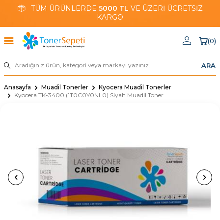
TÜM ÜRÜNLERDE
5000 TL
VE ÜZERİ ÜCRETSİZ
KARGO
(
0
)
ARA
Anasayfa
Muadil Tonerler
Kyocera Muadil Tonerler
Kyocera TK-3400 (1T0C0Y0NL0) Siyah Muadil Toner