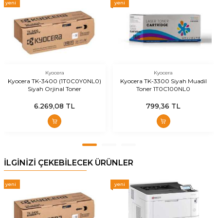
yeni
yeni
Kyocera
Kyocera
Kyocera TK-3400 (1T0C0Y0NL0)
Kyocera TK-3300 Siyah Muadil
Siyah Orjinal Toner
Toner 1T0C100NL0
6.269,08
TL
799,36
TL
İLGİNİZİ ÇEKEBİLECEK ÜRÜNLER
yeni
yeni