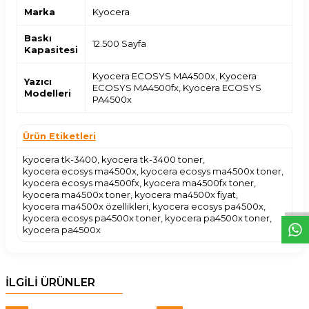
Marka
Kyocera
Baskı
12.500 Sayfa
Kapasitesi
Kyocera ECOSYS MA4500x, Kyocera
Yazıcı
ECOSYS MA4500fx, Kyocera ECOSYS
Modelleri
PA4500x
Ürün Etiketleri
W
h
t
s
a
p
p
D
e
s
e
H
a
t
t
kyocera tk-3400
,
kyocera tk-3400 toner
,
kyocera ecosys ma4500x
,
kyocera ecosys ma4500x toner
,
kyocera ecosys ma4500fx
,
kyocera ma4500fx toner
,
kyocera ma4500x toner
,
kyocera ma4500x fiyat
,
kyocera ma4500x özellikleri
,
kyocera ecosys pa4500x
,
kyocera ecosys pa4500x toner
,
kyocera pa4500x toner
,
kyocera pa4500x
İLGİLİ ÜRÜNLER