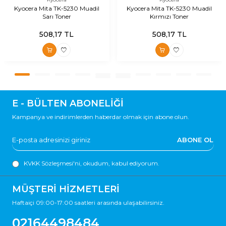
Kyocera Mita TK-5230 Muadil
Kyocera Mita TK-5230 Muadil
Sarı Toner
Kırmızı Toner
508,17
TL
508,17
TL
E - BÜLTEN ABONELİĞİ
Kampanya ve indirimlerden haberdar olmak için abone olun.
ABONE OL
KVKK Sözleşmesi'ni
, okudum, kabul ediyorum.
MÜŞTERİ HİZMETLERİ
Haftaiçi 09:00-17:00 saatleri arasında ulaşabilirsiniz.
02164498484