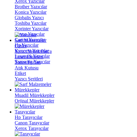
Xerox Yazıcılar
Brother Yazıcılar
Konica Yazıcılar
Globalis Yazıcı
Toshiba Yazcılar
Xprinter Yazıcılar
Epson Yazıcılar
Canon Yazıcılar
Sarf Malzemeler
Hp Yazıcılar
Çipler
Kyocera Yazıcılar
Yazıcı Yedek Parça
Lexmark Yazıcılar
Fuser Üniteleri
Samsung Yazıcılar
Toner Tozları
Atık Kutusu
Etiket
Yazıcı Şeritleri
Mürekkepler
Muadil Mürekkepler
Orjinal Mürekkepler
Tarayıcılar
Hp Tarayıcılar
Canon Tarayıcılar
Xerox Tarayıcılar