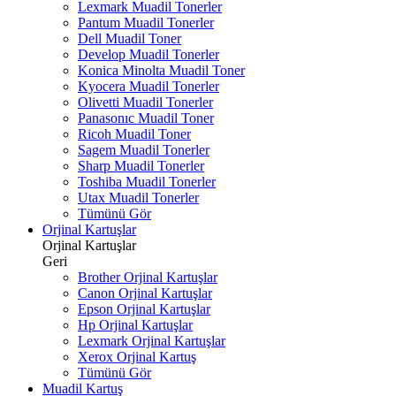
Lexmark Muadil Tonerler
Pantum Muadil Tonerler
Dell Muadil Toner
Develop Muadil Tonerler
Konica Minolta Muadil Toner
Kyocera Muadil Tonerler
Olivetti Muadil Tonerler
Panasonıc Muadil Toner
Ricoh Muadil Toner
Sagem Muadil Tonerler
Sharp Muadil Tonerler
Toshiba Muadil Tonerler
Utax Muadil Tonerler
Tümünü Gör
Orjinal Kartuşlar
Orjinal Kartuşlar
Geri
Brother Orjinal Kartuşlar
Canon Orjinal Kartuşlar
Epson Orjinal Kartuşlar
Hp Orjinal Kartuşlar
Lexmark Orjinal Kartuşlar
Xerox Orjinal Kartuş
Tümünü Gör
Muadil Kartuş