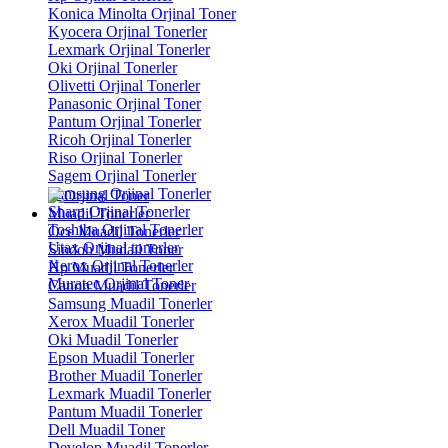
Konica Minolta Orjinal Toner
Kyocera Orjinal Tonerler
Lexmark Orjinal Tonerler
Oki Orjinal Tonerler
Olivetti Orjinal Tonerler
Panasonic Orjinal Toner
Pantum Orjinal Tonerler
Ricoh Orjinal Tonerler
Riso Orjinal Tonerler
Sagem Orjinal Tonerler
Samsung Orjinal Tonerler
Sharp Orjinal Tonerler
Muadil Tonerler
Toshiba Orjinal Tonerler
Oce Muadil Tonerler
Utax Orjinal tonerler
Sindoh Mudail Toner
Xerox Orjinal Tonerler
Hp Muadil Tonerler
Muratec Orjinal Toner
Canon Muadil Tonerler
Samsung Muadil Tonerler
Xerox Muadil Tonerler
Oki Muadil Tonerler
Epson Muadil Tonerler
Brother Muadil Tonerler
Lexmark Muadil Tonerler
Pantum Muadil Tonerler
Dell Muadil Toner
Develop Muadil Tonerler