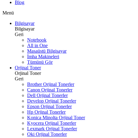
Blog
Menü
Bilgisayar
Bilgisayar
Geri
Notebook
All in One
Masaüstü Bilgisayar
İmha Makineleri
Tümünü Gör
Orjinal Toner
Orjinal Toner
Geri
Brother Orjinal Tonerler
Canon Orjinal Tonerler
Dell Orjinal Tonerler
Develop Orjinal Tonerler
Epson Orjinal Tonerler
Hp Orjinal Tonerler
Konica Minolta Orjinal Toner
Kyocera Orjinal Tonerler
Lexmark Orjinal Tonerler
Oki Orjinal Tonerler