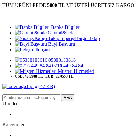
TÜM ÜRÜNLERDE
5000 TL
VE ÜZERİ ÜCRETSİZ KARGO
Banka Bilgileri
Garanti&İade
Sipariş/Kargo Takip
Bayi Başvuru
İletişim
05388183616
0216 449 84 84
Müşteri Hizmetleri
USD: 47.5988 TL
|
EUR: 55.0553 TL
ARA
Ürünler
Kategoriler