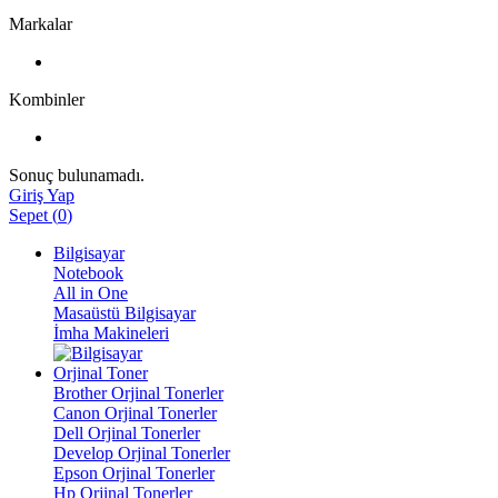
Markalar
Kombinler
Sonuç bulunamadı.
Giriş Yap
Sepet
(
0
)
Bilgisayar
Notebook
All in One
Masaüstü Bilgisayar
İmha Makineleri
Orjinal Toner
Brother Orjinal Tonerler
Canon Orjinal Tonerler
Dell Orjinal Tonerler
Develop Orjinal Tonerler
Epson Orjinal Tonerler
Hp Orjinal Tonerler