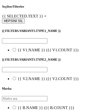
Seçilen Filtreler
{{ SELECTED.TEXT }} ×
HEPSİNİ SİL
{{ FILTERS.VARIANTS.TYPE1_NAME }}
{{ V1.NAME }}
({{ V1.COUNT }})
{{ FILTERS.VARIANTS.TYPE2_NAME }}
{{ V2.NAME }}
({{ V2.COUNT }})
Marka
{{ B.NAME }}
({{ B.COUNT }})