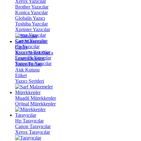
Xerox Yazıcılar
Brother Yazıcılar
Konica Yazıcılar
Globalis Yazıcı
Toshiba Yazcılar
Xprinter Yazıcılar
Epson Yazıcılar
Canon Yazıcılar
Sarf Malzemeler
Hp Yazıcılar
Çipler
Kyocera Yazıcılar
Yazıcı Yedek Parça
Lexmark Yazıcılar
Fuser Üniteleri
Samsung Yazıcılar
Toner Tozları
Atık Kutusu
Etiket
Yazıcı Şeritleri
Mürekkepler
Muadil Mürekkepler
Orjinal Mürekkepler
Tarayıcılar
Hp Tarayıcılar
Canon Tarayıcılar
Xerox Tarayıcılar