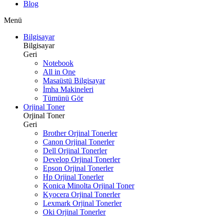
Blog
Menü
Bilgisayar
Bilgisayar
Geri
Notebook
All in One
Masaüstü Bilgisayar
İmha Makineleri
Tümünü Gör
Orjinal Toner
Orjinal Toner
Geri
Brother Orjinal Tonerler
Canon Orjinal Tonerler
Dell Orjinal Tonerler
Develop Orjinal Tonerler
Epson Orjinal Tonerler
Hp Orjinal Tonerler
Konica Minolta Orjinal Toner
Kyocera Orjinal Tonerler
Lexmark Orjinal Tonerler
Oki Orjinal Tonerler