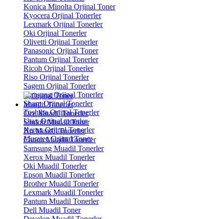
Konica Minolta Orjinal Toner
Kyocera Orjinal Tonerler
Lexmark Orjinal Tonerler
Oki Orjinal Tonerler
Olivetti Orjinal Tonerler
Panasonic Orjinal Toner
Pantum Orjinal Tonerler
Ricoh Orjinal Tonerler
Riso Orjinal Tonerler
Sagem Orjinal Tonerler
Samsung Orjinal Tonerler
Sharp Orjinal Tonerler
Muadil Tonerler
Toshiba Orjinal Tonerler
Oce Muadil Tonerler
Utax Orjinal tonerler
Sindoh Mudail Toner
Xerox Orjinal Tonerler
Hp Muadil Tonerler
Muratec Orjinal Toner
Canon Muadil Tonerler
Samsung Muadil Tonerler
Xerox Muadil Tonerler
Oki Muadil Tonerler
Epson Muadil Tonerler
Brother Muadil Tonerler
Lexmark Muadil Tonerler
Pantum Muadil Tonerler
Dell Muadil Toner
Develop Muadil Tonerler