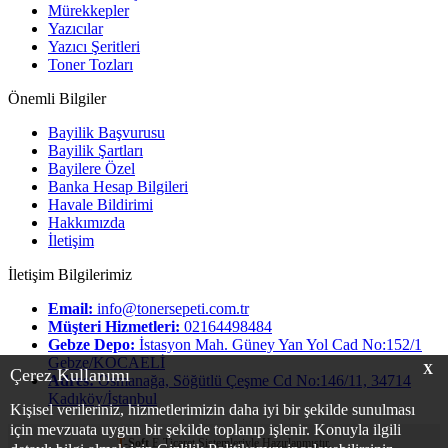
Mürekkepler
Yazıcılar
Yazıcı Şeritleri
Toner Tozları
Önemli Bilgiler
Bayilik Başvurusu
Bayilik Şartları
Bayilere Özel
Banka Hesap Bilgileri
Havale Bildirimi
Hakkımızda
İletişim
İletişim Bilgilerimiz
Email:
info@tonersepeti.com.tr
Müşteri Hizmetleri:
02164498484
Gebze Depo:
İstasyon Mah. Güney Yan Yol Cad No:152/1
Gebze/KOCAELİ
X
Çerez Kullanımı
Adres:
Osmanağa, Söğütlü Çeşme Cd No:146/11, 34714
Kadıköy/İstanbul
Kişisel verileriniz, hizmetlerimizin daha iyi bir şekilde sunulması
için mevzuata uygun bir şekilde toplanıp işlenir. Konuyla ilgili
T
-Soft
E-Ticaret
Sistemleriyle Hazırlanmıştır.