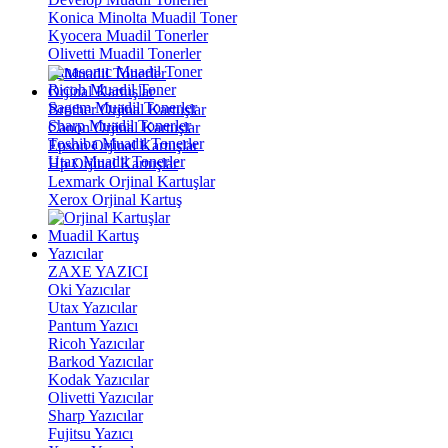
Konica Minolta Muadil Toner
Kyocera Muadil Tonerler
Olivetti Muadil Tonerler
Panasonıc Muadil Toner
Ricoh Muadil Toner
Orjinal Kartuşlar
Sagem Muadil Tonerler
Brother Orjinal Kartuşlar
Sharp Muadil Tonerler
Canon Orjinal Kartuşlar
Toshiba Muadil Tonerler
Epson Orjinal Kartuşlar
Utax Muadil Tonerler
Hp Orjinal Kartuşlar
Lexmark Orjinal Kartuşlar
Xerox Orjinal Kartuş
Muadil Kartuş
Yazıcılar
ZAXE YAZICI
Oki Yazıcılar
Utax Yazıcılar
Pantum Yazıcı
Ricoh Yazıcılar
Barkod Yazıcılar
Kodak Yazıcılar
Olivetti Yazıcılar
Sharp Yazıcılar
Fujitsu Yazıcı