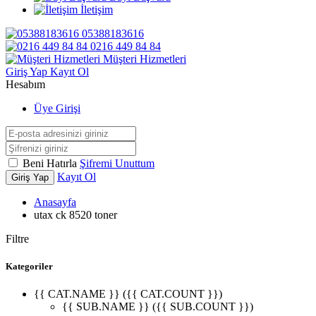
İletişim
05388183616
0216 449 84 84
Müşteri Hizmetleri
Giriş Yap
Kayıt Ol
Hesabım
Üye Girişi
Beni Hatırla
Şifremi Unuttum
Kayıt Ol
Giriş Yap
Anasayfa
utax ck 8520 toner
Filtre
Kategoriler
{{ CAT.NAME }} ({{ CAT.COUNT }})
{{ SUB.NAME }} ({{ SUB.COUNT }})