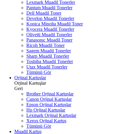
Lexmark Muadil Tonerler
Pantum Muadil Tonerler
Dell Muadil Toner
Develop Muadil Tonerler
Konica Minolta Muadil Toner
Kyocera Muadil Tonerler
Olivetti Muadil Tonerler
Panasonıc Muadil Toner
Ricoh Muadil Toner
Sagem Muadil Tonerler
Sharp Muadil Tonerler
Toshiba Muadil Tonerler
Utax Muadil Tonerler
Tümünü Gör
Orjinal Kartuşlar
Orjinal Kartuşlar
Geri
Brother Orjinal Kartuşlar
Canon Orjinal Kartuşlar
Epson Orjinal Kartuşlar
Hp Orjinal Kartuşlar
Lexmark Orjinal Kartuşlar
Xerox Orjinal Kartuş
Tümünü Gör
Muadil Kartuş