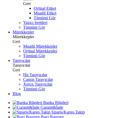
Geri
Orjinal Etiket
Muadil Etiket
Tümünü Gör
Yazıcı Şeritleri
Tümünü Gör
Mürekkepler
Mürekkepler
Geri
Muadil Mürekkepler
Orjinal Mürekkepler
Tümünü Gör
Tarayıcılar
Tarayıcılar
Geri
Hp Tarayıcılar
Canon Tarayıcılar
Xerox Tarayıcılar
Tümünü Gör
Blog
Banka Bilgileri
Garanti&İade
Sipariş/Kargo Takip
Bayi Başvuru