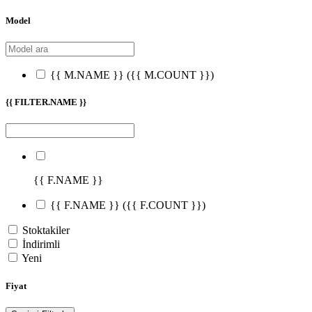
Model
{{ M.NAME }}
({{ M.COUNT }})
{{ FILTER.NAME }}
{{ F.NAME }}
{{ F.NAME }}
({{ F.COUNT }})
Stoktakiler
İndirimli
Yeni
Fiyat