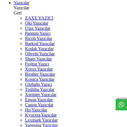
Yazıcılar
Yazıcılar
Geri
ZAXE YAZICI
Oki Yazıcılar
Utax Yazıcılar
Pantum Yazıcı
Ricoh Yazıcılar
Barkod Yazıcılar
Kodak Yazıcılar
Olivetti Yazıcılar
Sharp Yazıcılar
Fujitsu Yazıcı
Xerox Yazıcılar
Brother Yazıcılar
Konica Yazıcılar
W
h
t
s
a
p
p
D
e
s
t
e
H
a
t
t
Globalis Yazıcı
Toshiba Yazcılar
Xprinter Yazıcılar
Epson Yazıcılar
Canon Yazıcılar
Hp Yazıcılar
Kyocera Yazıcılar
Lexmark Yazıcılar
Samsung Yazıcılar