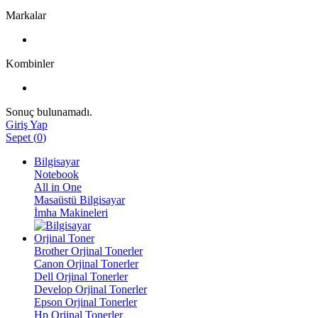
Markalar
Kombinler
Sonuç bulunamadı.
Giriş Yap
Sepet
(
0
)
Bilgisayar
Notebook
All in One
Masaüstü Bilgisayar
İmha Makineleri
Orjinal Toner
Brother Orjinal Tonerler
Canon Orjinal Tonerler
Dell Orjinal Tonerler
Develop Orjinal Tonerler
Epson Orjinal Tonerler
Hp Orjinal Tonerler