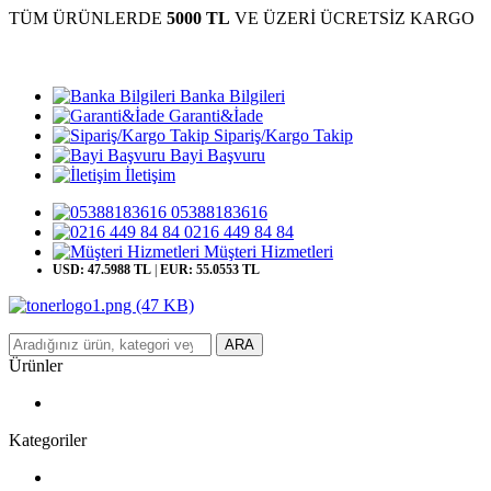
TÜM ÜRÜNLERDE
5000 TL
VE ÜZERİ ÜCRETSİZ KARGO
Banka Bilgileri
Garanti&İade
Sipariş/Kargo Takip
Bayi Başvuru
İletişim
05388183616
0216 449 84 84
Müşteri Hizmetleri
USD: 47.5988 TL
|
EUR: 55.0553 TL
ARA
Ürünler
Kategoriler