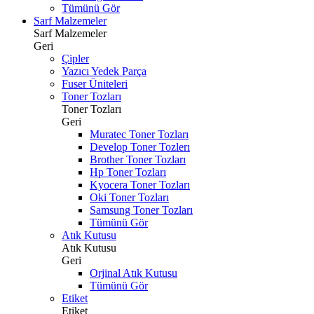
Tümünü Gör
Sarf Malzemeler
Sarf Malzemeler
Geri
Çipler
Yazıcı Yedek Parça
Fuser Üniteleri
Toner Tozları
Toner Tozları
Geri
Muratec Toner Tozları
Develop Toner Tozlerı
Brother Toner Tozları
Hp Toner Tozları
Kyocera Toner Tozları
Oki Toner Tozları
Samsung Toner Tozları
Tümünü Gör
Atık Kutusu
Atık Kutusu
Geri
Orjinal Atık Kutusu
Tümünü Gör
Etiket
Etiket