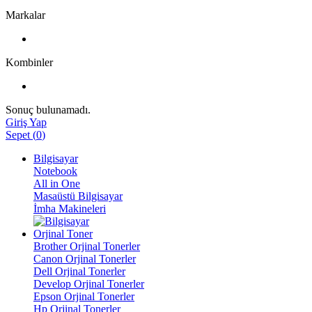
Markalar
Kombinler
Sonuç bulunamadı.
Giriş Yap
Sepet
(
0
)
Bilgisayar
Notebook
All in One
Masaüstü Bilgisayar
İmha Makineleri
Orjinal Toner
Brother Orjinal Tonerler
Canon Orjinal Tonerler
Dell Orjinal Tonerler
Develop Orjinal Tonerler
Epson Orjinal Tonerler
Hp Orjinal Tonerler