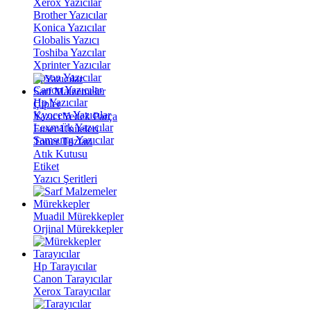
Xerox Yazıcılar
Brother Yazıcılar
Konica Yazıcılar
Globalis Yazıcı
Toshiba Yazcılar
Xprinter Yazıcılar
Epson Yazıcılar
Canon Yazıcılar
Sarf Malzemeler
Hp Yazıcılar
Çipler
Kyocera Yazıcılar
Yazıcı Yedek Parça
Lexmark Yazıcılar
Fuser Üniteleri
Samsung Yazıcılar
Toner Tozları
Atık Kutusu
Etiket
Yazıcı Şeritleri
Mürekkepler
Muadil Mürekkepler
Orjinal Mürekkepler
Tarayıcılar
Hp Tarayıcılar
Canon Tarayıcılar
Xerox Tarayıcılar