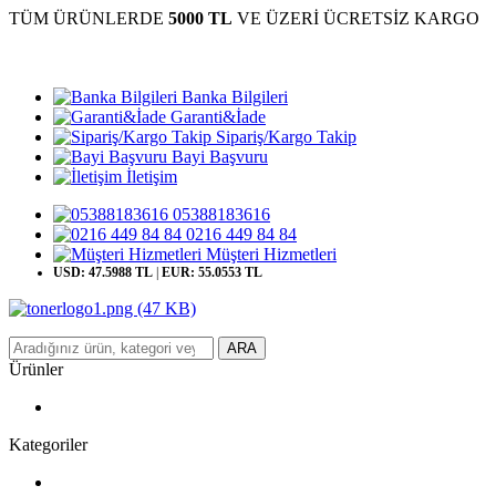
TÜM ÜRÜNLERDE
5000 TL
VE ÜZERİ ÜCRETSİZ KARGO
Banka Bilgileri
Garanti&İade
Sipariş/Kargo Takip
Bayi Başvuru
İletişim
05388183616
0216 449 84 84
Müşteri Hizmetleri
USD: 47.5988 TL
|
EUR: 55.0553 TL
ARA
Ürünler
Kategoriler