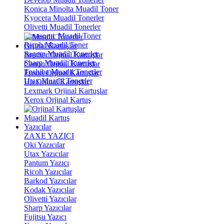
Konica Minolta Muadil Toner
Kyocera Muadil Tonerler
Olivetti Muadil Tonerler
Panasonıc Muadil Toner
Ricoh Muadil Toner
Orjinal Kartuşlar
Sagem Muadil Tonerler
Brother Orjinal Kartuşlar
Sharp Muadil Tonerler
Canon Orjinal Kartuşlar
Toshiba Muadil Tonerler
Epson Orjinal Kartuşlar
Utax Muadil Tonerler
Hp Orjinal Kartuşlar
Lexmark Orjinal Kartuşlar
Xerox Orjinal Kartuş
Muadil Kartuş
Yazıcılar
ZAXE YAZICI
Oki Yazıcılar
Utax Yazıcılar
Pantum Yazıcı
Ricoh Yazıcılar
Barkod Yazıcılar
Kodak Yazıcılar
Olivetti Yazıcılar
Sharp Yazıcılar
Fujitsu Yazıcı