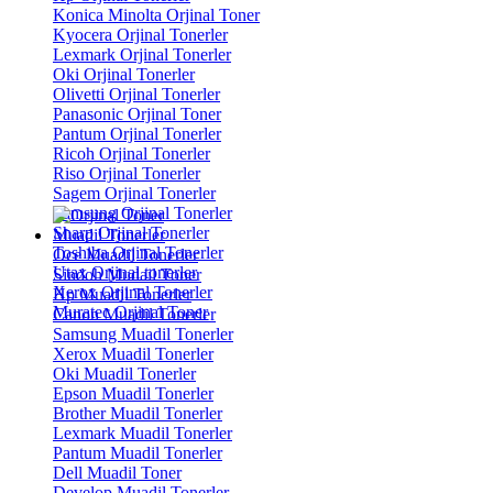
Konica Minolta Orjinal Toner
Kyocera Orjinal Tonerler
Lexmark Orjinal Tonerler
Oki Orjinal Tonerler
Olivetti Orjinal Tonerler
Panasonic Orjinal Toner
Pantum Orjinal Tonerler
Ricoh Orjinal Tonerler
Riso Orjinal Tonerler
Sagem Orjinal Tonerler
Samsung Orjinal Tonerler
Sharp Orjinal Tonerler
Muadil Tonerler
Toshiba Orjinal Tonerler
Oce Muadil Tonerler
Utax Orjinal tonerler
Sindoh Mudail Toner
Xerox Orjinal Tonerler
Hp Muadil Tonerler
Muratec Orjinal Toner
Canon Muadil Tonerler
Samsung Muadil Tonerler
Xerox Muadil Tonerler
Oki Muadil Tonerler
Epson Muadil Tonerler
Brother Muadil Tonerler
Lexmark Muadil Tonerler
Pantum Muadil Tonerler
Dell Muadil Toner
Develop Muadil Tonerler