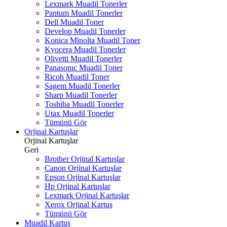
Lexmark Muadil Tonerler
Pantum Muadil Tonerler
Dell Muadil Toner
Develop Muadil Tonerler
Konica Minolta Muadil Toner
Kyocera Muadil Tonerler
Olivetti Muadil Tonerler
Panasonıc Muadil Toner
Ricoh Muadil Toner
Sagem Muadil Tonerler
Sharp Muadil Tonerler
Toshiba Muadil Tonerler
Utax Muadil Tonerler
Tümünü Gör
Orjinal Kartuşlar
Orjinal Kartuşlar
Geri
Brother Orjinal Kartuşlar
Canon Orjinal Kartuşlar
Epson Orjinal Kartuşlar
Hp Orjinal Kartuşlar
Lexmark Orjinal Kartuşlar
Xerox Orjinal Kartuş
Tümünü Gör
Muadil Kartuş