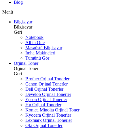
Blog
Menü
Bilgisayar
Bilgisayar
Geri
Notebook
All in One
Masaüstü Bilgisayar
İmha Makineleri
Tümünü Gör
Orjinal Toner
Orjinal Toner
Geri
Brother Orjinal Tonerler
Canon Orjinal Tonerler
Dell Orjinal Tonerler
Develop Orjinal Tonerler
Epson Orjinal Tonerler
Hp Orjinal Tonerler
Konica Minolta Orjinal Toner
Kyocera Orjinal Tonerler
Lexmark Orjinal Tonerler
Oki Orjinal Tonerler