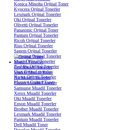
Konica Minolta Orjinal Toner
Kyocera Orjinal Tonerler
Lexmark Orjinal Tonerler
Oki Orjinal Tonerler
Olivetti Orjinal Tonerler
Panasonic Orjinal Toner
Pantum Orjinal Tonerler
Ricoh Orjinal Tonerler
Riso Orjinal Tonerler
Sagem Orjinal Tonerler
Samsung Orjinal Tonerler
Sharp Orjinal Tonerler
Muadil Tonerler
Toshiba Orjinal Tonerler
Oce Muadil Tonerler
Utax Orjinal tonerler
Sindoh Mudail Toner
Xerox Orjinal Tonerler
Hp Muadil Tonerler
Muratec Orjinal Toner
Canon Muadil Tonerler
Samsung Muadil Tonerler
Xerox Muadil Tonerler
Oki Muadil Tonerler
Epson Muadil Tonerler
Brother Muadil Tonerler
Lexmark Muadil Tonerler
Pantum Muadil Tonerler
Dell Muadil Toner
Develop Muadil Tonerler