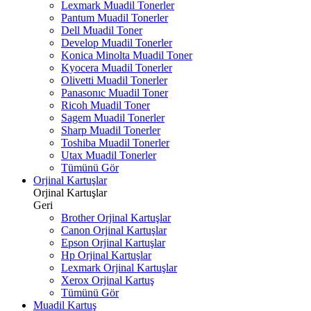
Lexmark Muadil Tonerler
Pantum Muadil Tonerler
Dell Muadil Toner
Develop Muadil Tonerler
Konica Minolta Muadil Toner
Kyocera Muadil Tonerler
Olivetti Muadil Tonerler
Panasonıc Muadil Toner
Ricoh Muadil Toner
Sagem Muadil Tonerler
Sharp Muadil Tonerler
Toshiba Muadil Tonerler
Utax Muadil Tonerler
Tümünü Gör
Orjinal Kartuşlar
Orjinal Kartuşlar
Geri
Brother Orjinal Kartuşlar
Canon Orjinal Kartuşlar
Epson Orjinal Kartuşlar
Hp Orjinal Kartuşlar
Lexmark Orjinal Kartuşlar
Xerox Orjinal Kartuş
Tümünü Gör
Muadil Kartuş