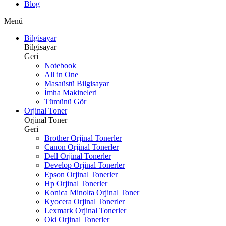
Blog
Menü
Bilgisayar
Bilgisayar
Geri
Notebook
All in One
Masaüstü Bilgisayar
İmha Makineleri
Tümünü Gör
Orjinal Toner
Orjinal Toner
Geri
Brother Orjinal Tonerler
Canon Orjinal Tonerler
Dell Orjinal Tonerler
Develop Orjinal Tonerler
Epson Orjinal Tonerler
Hp Orjinal Tonerler
Konica Minolta Orjinal Toner
Kyocera Orjinal Tonerler
Lexmark Orjinal Tonerler
Oki Orjinal Tonerler