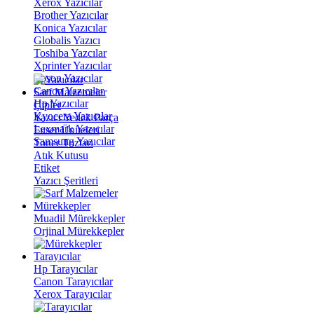
Xerox Yazıcılar
Brother Yazıcılar
Konica Yazıcılar
Globalis Yazıcı
Toshiba Yazcılar
Xprinter Yazıcılar
Epson Yazıcılar
Canon Yazıcılar
Sarf Malzemeler
Hp Yazıcılar
Çipler
Kyocera Yazıcılar
Yazıcı Yedek Parça
Lexmark Yazıcılar
Fuser Üniteleri
Samsung Yazıcılar
Toner Tozları
Atık Kutusu
Etiket
Yazıcı Şeritleri
Mürekkepler
Muadil Mürekkepler
Orjinal Mürekkepler
Tarayıcılar
Hp Tarayıcılar
Canon Tarayıcılar
Xerox Tarayıcılar