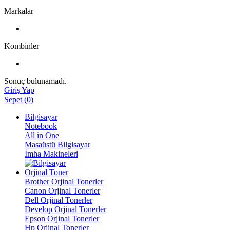
Markalar
Kombinler
Sonuç bulunamadı.
Giriş Yap
Sepet
(
0
)
Bilgisayar
Notebook
All in One
Masaüstü Bilgisayar
İmha Makineleri
Orjinal Toner
Brother Orjinal Tonerler
Canon Orjinal Tonerler
Dell Orjinal Tonerler
Develop Orjinal Tonerler
Epson Orjinal Tonerler
Hp Orjinal Tonerler