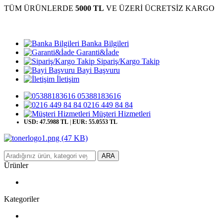
TÜM ÜRÜNLERDE
5000 TL
VE ÜZERİ ÜCRETSİZ KARGO
Banka Bilgileri
Garanti&İade
Sipariş/Kargo Takip
Bayi Başvuru
İletişim
05388183616
0216 449 84 84
Müşteri Hizmetleri
USD: 47.5988 TL
|
EUR: 55.0553 TL
ARA
Ürünler
Kategoriler