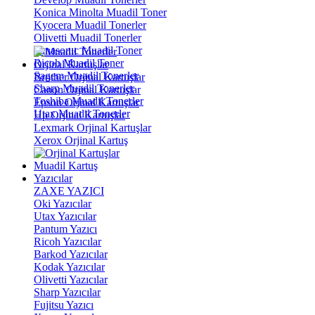
Konica Minolta Muadil Toner
Kyocera Muadil Tonerler
Olivetti Muadil Tonerler
Panasonıc Muadil Toner
Ricoh Muadil Toner
Orjinal Kartuşlar
Sagem Muadil Tonerler
Brother Orjinal Kartuşlar
Sharp Muadil Tonerler
Canon Orjinal Kartuşlar
Toshiba Muadil Tonerler
Epson Orjinal Kartuşlar
Utax Muadil Tonerler
Hp Orjinal Kartuşlar
Lexmark Orjinal Kartuşlar
Xerox Orjinal Kartuş
Muadil Kartuş
Yazıcılar
ZAXE YAZICI
Oki Yazıcılar
Utax Yazıcılar
Pantum Yazıcı
Ricoh Yazıcılar
Barkod Yazıcılar
Kodak Yazıcılar
Olivetti Yazıcılar
Sharp Yazıcılar
Fujitsu Yazıcı