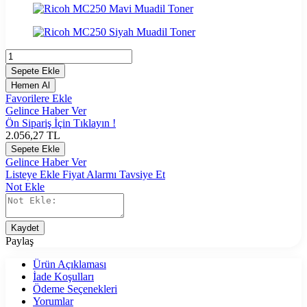
Sepete Ekle
Hemen Al
Favorilere Ekle
Gelince Haber Ver
Ön Sipariş İçin Tıklayın !
2.056,27
TL
Sepete Ekle
Gelince Haber Ver
Listeye Ekle
Fiyat Alarmı
Tavsiye Et
Not Ekle
Kaydet
Paylaş
Ürün Açıklaması
İade Koşulları
Ödeme Seçenekleri
Yorumlar