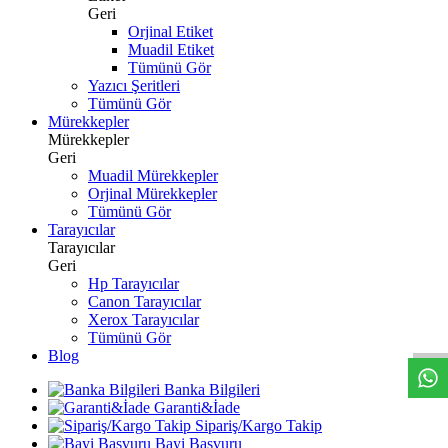
Geri
Orjinal Etiket
Muadil Etiket
Tümünü Gör
Yazıcı Şeritleri
Tümünü Gör
Mürekkepler
Mürekkepler
Geri
Muadil Mürekkepler
Orjinal Mürekkepler
Tümünü Gör
Tarayıcılar
Tarayıcılar
Geri
Hp Tarayıcılar
W
h
t
s
a
p
p
D
e
s
t
e
H
a
t
t
Canon Tarayıcılar
Xerox Tarayıcılar
Tümünü Gör
Blog
Banka Bilgileri
Garanti&İade
Sipariş/Kargo Takip
Bayi Başvuru