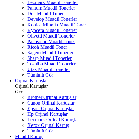
Lexmark Muadil Tonerler
Pantum Muadil Tonerler
Dell Muadil Toner
Develop Muadil Tonerler
Konica Minolta Muadil Toner
Kyocera Muadil Tonerler
Olivetti Muadil Tonerler
Panasonıc Muadil Toner
Ricoh Muadil Toner
Sagem Muadil Tonerler
Sharp Muadil Tonerler
Toshiba Muadil Tonerler
Utax Muadil Tonerler
Tümünü Gör
Orjinal Kartuşlar
Orjinal Kartuşlar
Geri
Brother Orjinal Kartuşlar
Canon Orjinal Kartuşlar
Epson Orjinal Kartuşlar
Hp Orjinal Kartuşlar
Lexmark Orjinal Kartuşlar
Xerox Orjinal Kartuş
Tümünü Gör
Muadil Kartuş