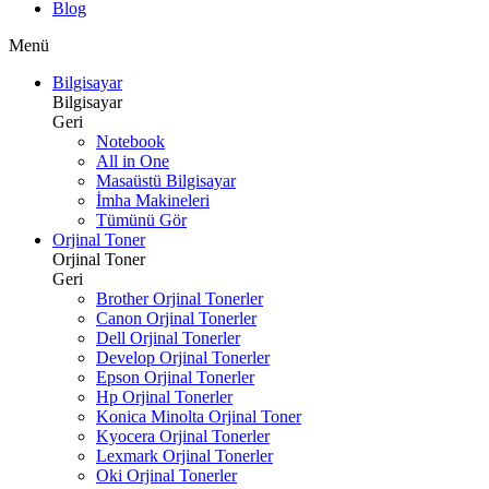
Blog
Menü
Bilgisayar
Bilgisayar
Geri
Notebook
All in One
Masaüstü Bilgisayar
İmha Makineleri
Tümünü Gör
Orjinal Toner
Orjinal Toner
Geri
Brother Orjinal Tonerler
Canon Orjinal Tonerler
Dell Orjinal Tonerler
Develop Orjinal Tonerler
Epson Orjinal Tonerler
Hp Orjinal Tonerler
Konica Minolta Orjinal Toner
Kyocera Orjinal Tonerler
Lexmark Orjinal Tonerler
Oki Orjinal Tonerler