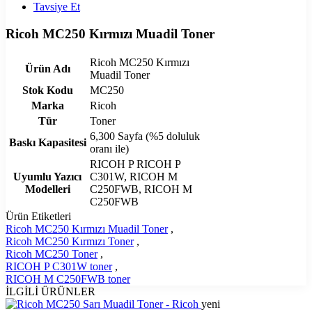
Tavsiye Et
Ricoh MC250 Kırmızı Muadil Toner
Ricoh MC250 Kırmızı
Ürün Adı
Muadil Toner
Stok Kodu
MC250
Marka
Ricoh
Tür
Toner
6,300 Sayfa (%5 doluluk
Baskı Kapasitesi
oranı ile)
RICOH P RICOH P
Uyumlu Yazıcı
C301W, RICOH M
Modelleri
C250FWB, RICOH M
C250FWB
Ürün Etiketleri
Ricoh MC250 Kırmızı Muadil Toner
,
Ricoh MC250 Kırmızı Toner
,
Ricoh MC250 Toner
,
RICOH P C301W toner
,
RICOH M C250FWB toner
İLGİLİ ÜRÜNLER
yeni