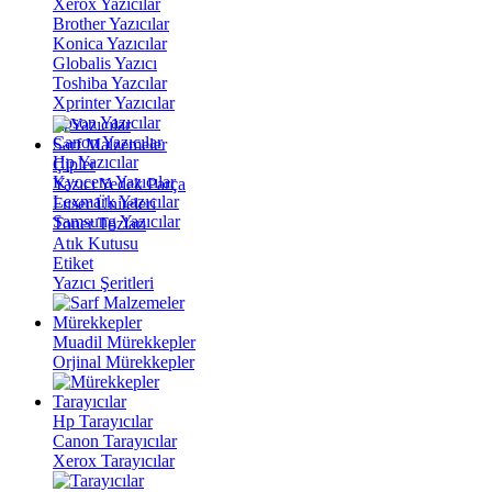
Xerox Yazıcılar
Brother Yazıcılar
Konica Yazıcılar
Globalis Yazıcı
Toshiba Yazcılar
Xprinter Yazıcılar
Epson Yazıcılar
Canon Yazıcılar
Sarf Malzemeler
Hp Yazıcılar
Çipler
Kyocera Yazıcılar
Yazıcı Yedek Parça
Lexmark Yazıcılar
Fuser Üniteleri
Samsung Yazıcılar
Toner Tozları
Atık Kutusu
Etiket
Yazıcı Şeritleri
Mürekkepler
Muadil Mürekkepler
Orjinal Mürekkepler
Tarayıcılar
Hp Tarayıcılar
Canon Tarayıcılar
Xerox Tarayıcılar