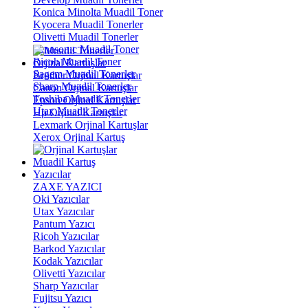
Konica Minolta Muadil Toner
Kyocera Muadil Tonerler
Olivetti Muadil Tonerler
Panasonıc Muadil Toner
Ricoh Muadil Toner
Orjinal Kartuşlar
Sagem Muadil Tonerler
Brother Orjinal Kartuşlar
Sharp Muadil Tonerler
Canon Orjinal Kartuşlar
Toshiba Muadil Tonerler
Epson Orjinal Kartuşlar
Utax Muadil Tonerler
Hp Orjinal Kartuşlar
Lexmark Orjinal Kartuşlar
Xerox Orjinal Kartuş
Muadil Kartuş
Yazıcılar
ZAXE YAZICI
Oki Yazıcılar
Utax Yazıcılar
Pantum Yazıcı
Ricoh Yazıcılar
Barkod Yazıcılar
Kodak Yazıcılar
Olivetti Yazıcılar
Sharp Yazıcılar
Fujitsu Yazıcı