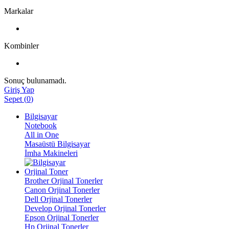
Markalar
Kombinler
Sonuç bulunamadı.
Giriş Yap
Sepet
(
0
)
Bilgisayar
Notebook
All in One
Masaüstü Bilgisayar
İmha Makineleri
Orjinal Toner
Brother Orjinal Tonerler
Canon Orjinal Tonerler
Dell Orjinal Tonerler
Develop Orjinal Tonerler
Epson Orjinal Tonerler
Hp Orjinal Tonerler