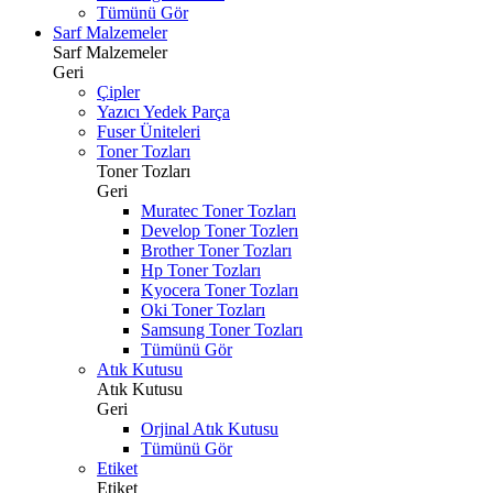
Tümünü Gör
Sarf Malzemeler
Sarf Malzemeler
Geri
Çipler
Yazıcı Yedek Parça
Fuser Üniteleri
Toner Tozları
Toner Tozları
Geri
Muratec Toner Tozları
Develop Toner Tozlerı
Brother Toner Tozları
Hp Toner Tozları
Kyocera Toner Tozları
Oki Toner Tozları
Samsung Toner Tozları
Tümünü Gör
Atık Kutusu
Atık Kutusu
Geri
Orjinal Atık Kutusu
Tümünü Gör
Etiket
Etiket