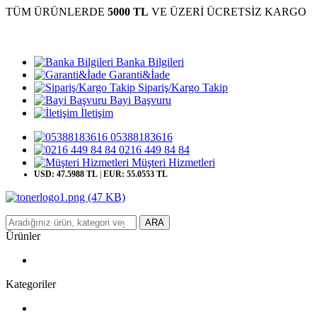
TÜM ÜRÜNLERDE
5000 TL
VE ÜZERİ ÜCRETSİZ KARGO
Banka Bilgileri
Garanti&İade
Sipariş/Kargo Takip
Bayi Başvuru
İletişim
05388183616
0216 449 84 84
Müşteri Hizmetleri
USD: 47.5988 TL
|
EUR: 55.0553 TL
ARA
Ürünler
Kategoriler