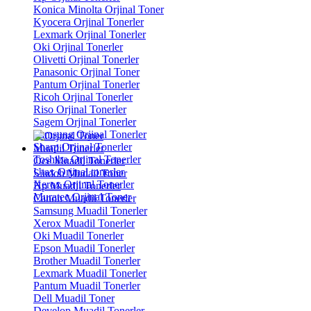
Konica Minolta Orjinal Toner
Kyocera Orjinal Tonerler
Lexmark Orjinal Tonerler
Oki Orjinal Tonerler
Olivetti Orjinal Tonerler
Panasonic Orjinal Toner
Pantum Orjinal Tonerler
Ricoh Orjinal Tonerler
Riso Orjinal Tonerler
Sagem Orjinal Tonerler
Samsung Orjinal Tonerler
Sharp Orjinal Tonerler
Muadil Tonerler
Toshiba Orjinal Tonerler
Oce Muadil Tonerler
Utax Orjinal tonerler
Sindoh Mudail Toner
Xerox Orjinal Tonerler
Hp Muadil Tonerler
Muratec Orjinal Toner
Canon Muadil Tonerler
Samsung Muadil Tonerler
Xerox Muadil Tonerler
Oki Muadil Tonerler
Epson Muadil Tonerler
Brother Muadil Tonerler
Lexmark Muadil Tonerler
Pantum Muadil Tonerler
Dell Muadil Toner
Develop Muadil Tonerler