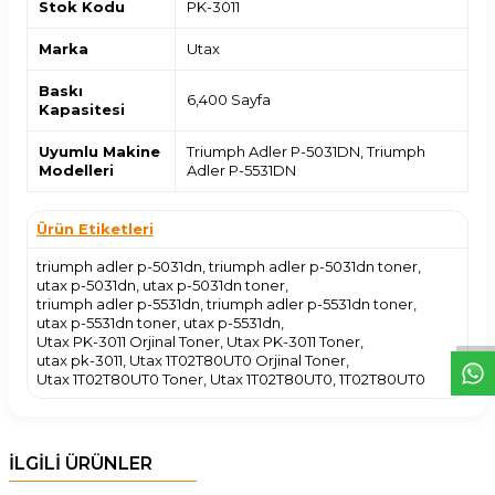
Stok Kodu
PK-3011
Marka
Utax
Baskı
6,400 Sayfa
Kapasitesi
Uyumlu Makine
Triumph Adler P-5031DN, Triumph
Modelleri
Adler P-5531DN
Ürün Etiketleri
W
h
t
s
a
p
p
D
e
s
e
H
a
t
t
triumph adler p-5031dn
,
triumph adler p-5031dn toner
,
utax p-5031dn
,
utax p-5031dn toner
,
triumph adler p-5531dn
,
triumph adler p-5531dn toner
,
utax p-5531dn toner
,
utax p-5531dn
,
Utax PK-3011 Orjinal Toner
,
Utax PK-3011 Toner
,
utax pk-3011
,
Utax 1T02T80UT0 Orjinal Toner
,
Utax 1T02T80UT0 Toner
,
Utax 1T02T80UT0
,
1T02T80UT0
İLGİLİ ÜRÜNLER