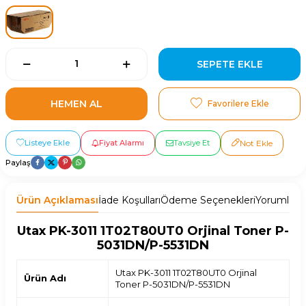
SEPETE EKLE
HEMEN AL
Favorilere Ekle
Listeye Ekle
Fiyat Alarmı
Tavsiye Et
Not Ekle
Paylaş
Ürün Açıklaması
İade Koşulları
Ödeme Seçenekleri
Yorumlar
T
Utax PK-3011 1T02T80UT0 Orjinal Toner P-
5031DN/P-5531DN
Utax PK-3011 1T02T80UT0 Orjinal
Ürün Adı
Toner P-5031DN/P-5531DN