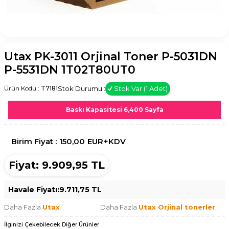
Utax PK-3011 Orjinal Toner P-5031DN
P-5531DN 1T02T80UT0
Stok Durumu :
Stok Var (1 Adet)
Ürün Kodu :
T7181
Baskı Kapasitesi 6,400 Sayfa
Birim Fiyat :
150,00
EUR+KDV
Fiyat:
9.909,95
TL
Havale Fiyatı:
9.711,75
TL
Daha Fazla
Utax
Daha Fazla
Utax Orjinal tonerler
İlginizi Çekebilecek Diğer Ürünler