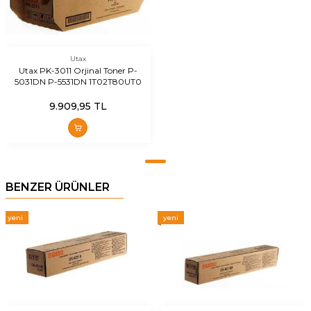
Utax
Utax PK-3011 Orjinal Toner P-
5031DN P-5531DN 1T02T80UT0
9.909,95
TL
BENZER ÜRÜNLER
yeni
yeni