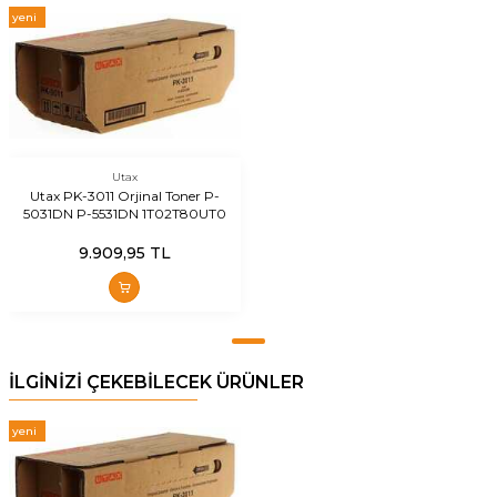
yeni
Utax
Utax PK-3011 Orjinal Toner P-
5031DN P-5531DN 1T02T80UT0
9.909,95
TL
İLGİNİZİ ÇEKEBİLECEK ÜRÜNLER
yeni