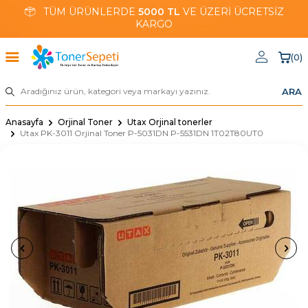
TÜM ÜRÜNLERDE
5000 TL
VE ÜZERİ ÜCRETSİZ
KARGO
(
0
)
ARA
Anasayfa
Orjinal Toner
Utax Orjinal tonerler
Utax PK-3011 Orjinal Toner P-5031DN P-5531DN 1T02T80UT0