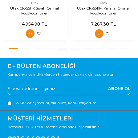
Utax
Utax
Utax CK-5511K Siyah Orjinal
Utax CK-5511M Kırmızı Orjinal
Fotokopi Toner
Fotokopi Toner
4.954,98
TL
7.267,30
TL
E - BÜLTEN ABONELİĞİ
Kampanya ve indirimlerden haberdar olmak için abone olun.
ABONE OL
KVKK Sözleşmesi'ni
, okudum, kabul ediyorum.
MÜŞTERİ HİZMETLERİ
Haftaiçi 09:00-17:00 saatleri arasında ulaşabilirsiniz.