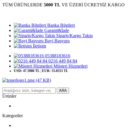
TÜM ÜRÜNLERDE
5000 TL
VE ÜZERİ ÜCRETSİZ KARGO
Banka Bilgileri
Garanti&İade
Sipariş/Kargo Takip
Bayi Başvuru
İletişim
05388183616
0216 449 84 84
Müşteri Hizmetleri
USD: 47.5988 TL
|
EUR: 55.0553 TL
ARA
Ürünler
Kategoriler