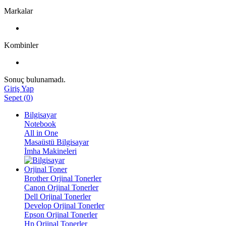
Markalar
Kombinler
Sonuç bulunamadı.
Giriş Yap
Sepet
(
0
)
Bilgisayar
Notebook
All in One
Masaüstü Bilgisayar
İmha Makineleri
Orjinal Toner
Brother Orjinal Tonerler
Canon Orjinal Tonerler
Dell Orjinal Tonerler
Develop Orjinal Tonerler
Epson Orjinal Tonerler
Hp Orjinal Tonerler