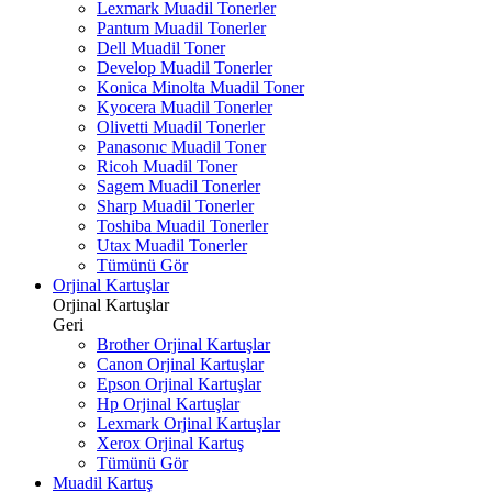
Lexmark Muadil Tonerler
Pantum Muadil Tonerler
Dell Muadil Toner
Develop Muadil Tonerler
Konica Minolta Muadil Toner
Kyocera Muadil Tonerler
Olivetti Muadil Tonerler
Panasonıc Muadil Toner
Ricoh Muadil Toner
Sagem Muadil Tonerler
Sharp Muadil Tonerler
Toshiba Muadil Tonerler
Utax Muadil Tonerler
Tümünü Gör
Orjinal Kartuşlar
Orjinal Kartuşlar
Geri
Brother Orjinal Kartuşlar
Canon Orjinal Kartuşlar
Epson Orjinal Kartuşlar
Hp Orjinal Kartuşlar
Lexmark Orjinal Kartuşlar
Xerox Orjinal Kartuş
Tümünü Gör
Muadil Kartuş