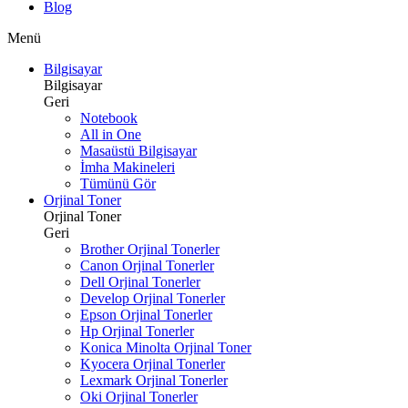
Blog
Menü
Bilgisayar
Bilgisayar
Geri
Notebook
All in One
Masaüstü Bilgisayar
İmha Makineleri
Tümünü Gör
Orjinal Toner
Orjinal Toner
Geri
Brother Orjinal Tonerler
Canon Orjinal Tonerler
Dell Orjinal Tonerler
Develop Orjinal Tonerler
Epson Orjinal Tonerler
Hp Orjinal Tonerler
Konica Minolta Orjinal Toner
Kyocera Orjinal Tonerler
Lexmark Orjinal Tonerler
Oki Orjinal Tonerler