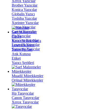
Xerox Yazıcılar
Brother Yazıcılar
Konica Yazıcılar
Globalis Yazıcı
Toshiba Yazcılar
Xprinter Yazıcılar
Epson Yazıcılar
Canon Yazıcılar
Sarf Malzemeler
Hp Yazıcılar
Çipler
Kyocera Yazıcılar
Yazıcı Yedek Parça
Lexmark Yazıcılar
Fuser Üniteleri
Samsung Yazıcılar
Toner Tozları
Atık Kutusu
Etiket
Yazıcı Şeritleri
Mürekkepler
Muadil Mürekkepler
Orjinal Mürekkepler
Tarayıcılar
Hp Tarayıcılar
Canon Tarayıcılar
Xerox Tarayıcılar