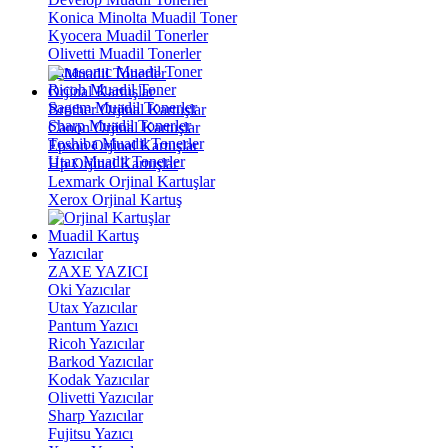
Konica Minolta Muadil Toner
Kyocera Muadil Tonerler
Olivetti Muadil Tonerler
Panasonıc Muadil Toner
Ricoh Muadil Toner
Orjinal Kartuşlar
Sagem Muadil Tonerler
Brother Orjinal Kartuşlar
Sharp Muadil Tonerler
Canon Orjinal Kartuşlar
Toshiba Muadil Tonerler
Epson Orjinal Kartuşlar
Utax Muadil Tonerler
Hp Orjinal Kartuşlar
Lexmark Orjinal Kartuşlar
Xerox Orjinal Kartuş
Muadil Kartuş
Yazıcılar
ZAXE YAZICI
Oki Yazıcılar
Utax Yazıcılar
Pantum Yazıcı
Ricoh Yazıcılar
Barkod Yazıcılar
Kodak Yazıcılar
Olivetti Yazıcılar
Sharp Yazıcılar
Fujitsu Yazıcı