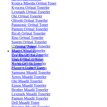
Konica Minolta Orjinal Toner
Kyocera Orjinal Tonerler
Lexmark Orjinal Tonerler
Oki Orjinal Tonerler
Olivetti Orjinal Tonerler
Panasonic Orjinal Toner
Pantum Orjinal Tonerler
Ricoh Orjinal Tonerler
Riso Orjinal Tonerler
Sagem Orjinal Tonerler
Samsung Orjinal Tonerler
Sharp Orjinal Tonerler
Muadil Tonerler
Toshiba Orjinal Tonerler
Oce Muadil Tonerler
Utax Orjinal tonerler
Sindoh Mudail Toner
Xerox Orjinal Tonerler
Hp Muadil Tonerler
Muratec Orjinal Toner
Canon Muadil Tonerler
Samsung Muadil Tonerler
Xerox Muadil Tonerler
Oki Muadil Tonerler
Epson Muadil Tonerler
Brother Muadil Tonerler
Lexmark Muadil Tonerler
Pantum Muadil Tonerler
Dell Muadil Toner
Develop Muadil Tonerler